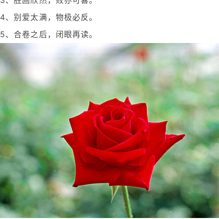
4、别爱太满，物极必反。
5、合卷之后，闭眼再读。