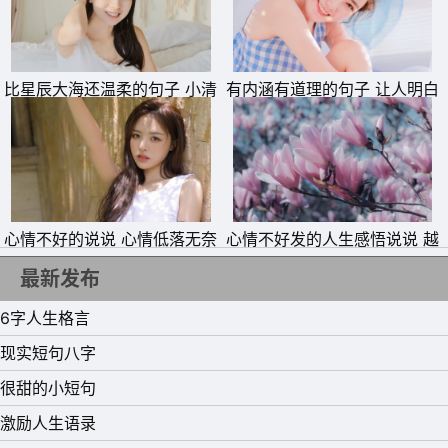
比星辰大海还温柔的句子 小清
有内涵有道理的句子 让人明白
新治愈系温暖句子
道理的话
心情不好的说说 心情低落无奈
心情不好发的人生感悟说说 越
的话语
安静越悲伤的句子
最新发布
6字人生格言
现实短句八字
很甜的小短句
激励人生语录