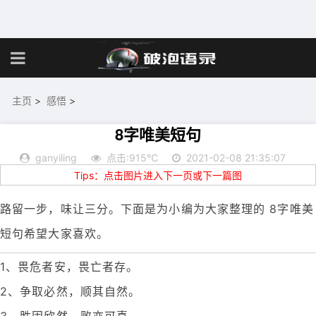
主页
>
感悟
>
8字唯美短句
ganyiling
点击:915℃
2021-02-08 21:35:07
Tips：点击图片进入下一页或下一篇图
路留一步，味让三分。下面是为小编为大家整理的 8字唯美
短句希望大家喜欢。
1、畏危者安，畏亡者存。
2、争取必然，顺其自然。
3、胜固欣然，败亦可喜。