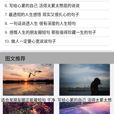
朵，从来也是没有悲伤，也分外地坚强，所以恪守着这样的
6.
写给心累的自己 活得太累太憋屈的说说
一个信念。每一天都能是全新的，微笑地去朝向太阳。希望
7.
最透彻的人生感悟 现实又很扎心的句子
我们都是这样。
8.
一句话说透人生 很有深度的人生短句
9、人要认识发现自己，而在孤独沉思时，是比较容易认识
9.
感慨人生的朋友圈短句 那些值得珍藏一生的句子
发现自己的。
10.
做人一定要心宽说说句子
10、或许，他从来没有你想象中的那么爱你。习惯不是喜
欢，依赖不是爱，早该多一点自知之明，少一点自作多情，
图文推荐
分开也罢，各自安好。
适合发朋友圈正能量短句 干净
写给心累的自己 活得太累太憋
励志短句
屈的说说