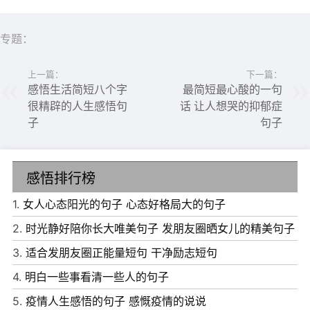
专题：
上一篇：
下一篇：
感悟生活简短八个字
最简短最心酸的一句
很精辟的人生感悟句
话 让人想哭的抑郁症
子
句子
6、无奈的是，语言这东西，在表达爱意的时候如此无力;在
表达伤害的时候，却又如此锋利。
感悟排行榜
7、努力是一种生活态度，与年龄无关。所以，无论什么时
1.
女人心态阳光的句子 心态好格局大的句子
候，千万不可放纵自己，给自己找懒散和拖延的借口，对自
2.
时光静好陪你长大唯美句子 发朋友圈晒女儿的精美句子
己严格一点儿，时间长了，努力便成为一种心理习惯，一种
3.
适合发朋友圈正能量短句 干净励志短句
生活方式!
4.
明白一些事看清一些人的句子
8、总是很喜欢向日葵，总是会觉得它是世界上最美丽的花
5.
疫情人生感悟的句子 感慨疫情的说说