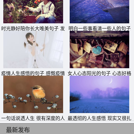
时光静好陪你长大唯美句子 发
明白一些事看清一些人的句子
朋友圈晒女儿的精美句子
11、没有人，会把你所有缺点包容。
疫情人生感悟的句子 感慨疫情
女人心态阳光的句子 心态好格
12、人多不足以依赖，要生存只有靠自己当裤子失去皮带，
的说说
局大的句子
才懂得什么叫做依赖。
13、生活有太多的不如意，太多的遗憾，太多的困难。真正
的猛士应该勇于面对惨淡的人生。
14、努力和上进，不是为了做给别人看，是为了不辜负自
一句话说透人生 很有深度的人
最透彻的人生感悟 现实又很扎
生短句
心的句子
己，不辜负此生。
最新发布