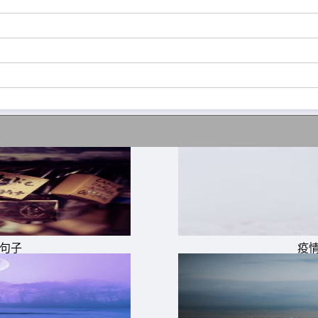
管他人闲事、不晒自己优越、更不秀恩爱。
有人爱;可以像猫，也可以虎;不仅经济独立，思想更独立;能
。
己，不断的给自己充电，时刻让自己保持足够的竞争力!
的句子
疫
，风雨里像个大人，见过了生活的残忍后，依旧对这个世界保
。画个淡妆。做自己想做的事。