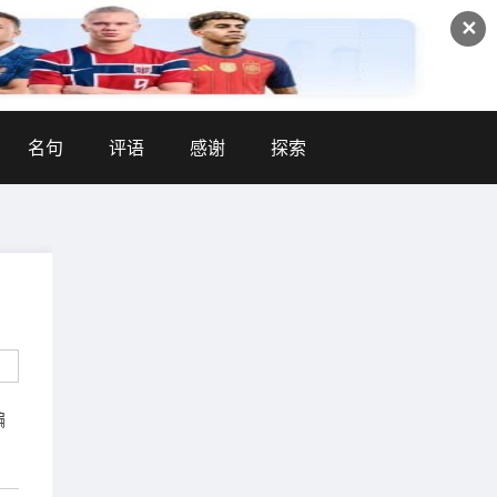
✕
名句
评语
感谢
探索
编