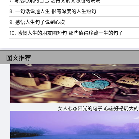
7.
写给心累的自己 活得太累太憋屈的说说
8.
一句话说透人生 很有深度的人生短句
9.
感悟人生句子说到心坎
10.
感慨人生的朋友圈短句 那些值得珍藏一生的句子
图文推荐
11、听说女人最好的状态就是：懂得尊重、不
12、一个女人最好的状态莫过于:既有人疼，又
遍山河，也能蜷居在家;如行云，似流水，足矣
13、一个女人最好的生活状态，是努力提升自
女人心态阳光的句子 心态好格局大
14、一个女人最好的状态是：阳光下像个孩子
好奇。
15、女人最好的状态就是穿上自己喜欢的衣服