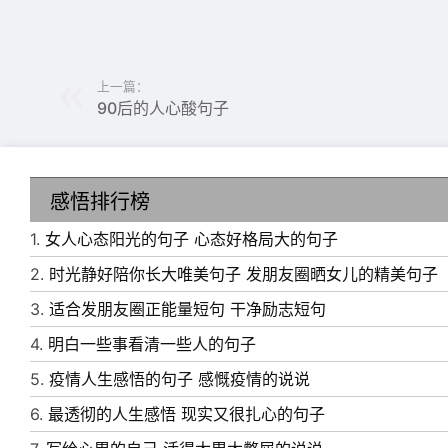
上一篇：
90后的人心酸句子
6、女人最好的状态，眼睛里充满故事，脸上却
7、女人最好的状态就是车里有油，卡里有钱，
感悟排行榜
人更有价值。
8、一个女人最好的生活状态就是：有所为，有
1.
女人心态阳光的句子 心态好格局大的句子
9、早安感性与理性共存 ，柔美与硬核齐飞—
2.
时光静好陪你长大唯美句子 发朋友圈晒女儿的精美句子
10、女人最好的状态就是，能花钱也能赚钱，
3.
适合发朋友圈正能量短句 干净励志短句
自己。
4.
明白一些事看清一些人的句子
5.
疫情人生感悟的句子 感慨疫情的说说
6.
最透彻的人生感悟 现实又很扎心的句子