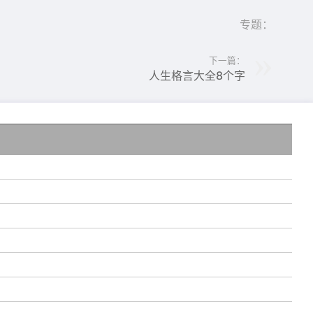
专题：
下一篇：
人生格言大全8个字
他
。
的