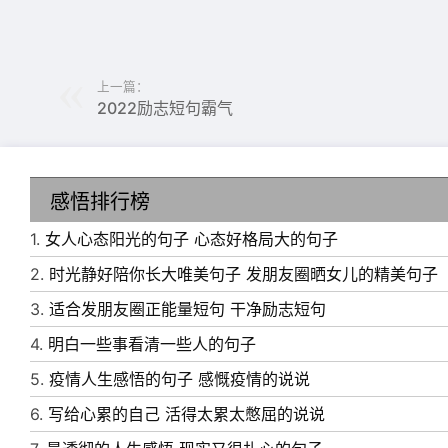
上一篇：
2022励志短句霸气
6、每一个生命都拥有一种与生具来的天赋，这
感悟排行榜
情，这种天赋的能量就会释放出来并为你带去无
1.
女人心态阳光的句子 心态好格局大的句子
7、有人说:为什么越长大越孤单，因为懂你的
2.
时光静好陪你长大唯美句子 发朋友圈晒女儿的精美句子
独是成长的必经过程，没有在深夜痛苦过得人，
3.
适合发朋友圈正能量短句 干净励志短句
8、每天辛辛苦苦上班，为了赚钱拼搏不敢言，
4.
明白一些事看清一些人的句子
担，这就是人生。要想不这样，那你必须选择对
5.
疫情人生感悟的句子 感慨疫情的说说
9、女人经济要独立，不管你挣多挣少，至少你
6.
写给心累的自己 活得太累太憋屈的说说
你越来越失去自我，会让你和这个世界脱轨，女