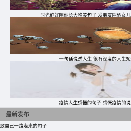
11、一个人，不怕将来后悔做过什么，怕的是
时光静好陪你长大唯美句子 发朋友圈晒女
了抚平自己心中的那份不甘，实现自己来到世界
人在成就你!
12、努力本来是件非常美好的事情，是年轻人
那些未曾到来的、正在日益清晰的、从心底升腾
一句话说透人生 很有深度的人生短
不加炫耀却能格外耀眼的光环。
13、没有行动，懒惰就会生根发芽!没有梦想，
困难的事!所以，为了很好的站着，就不要停下
的，除了努力，别无其他。
疫情人生感悟的句子 感慨疫情的说
14.人，其实不需要太多的东西，只要健康的活
最新发布
15.人生的路上，不一定处处都能如愿，保持
这种得失的斑驳。有拥有，就有失去，多一份谦
致自己一路走来的句子