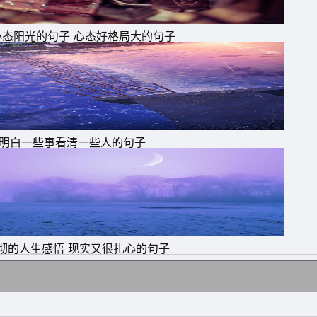
为
心态阳光的句子 心态好格局大的句子
少
。
人
明白一些事看清一些人的句子
很
做
彻的人生感悟 现实又很扎心的句子
对