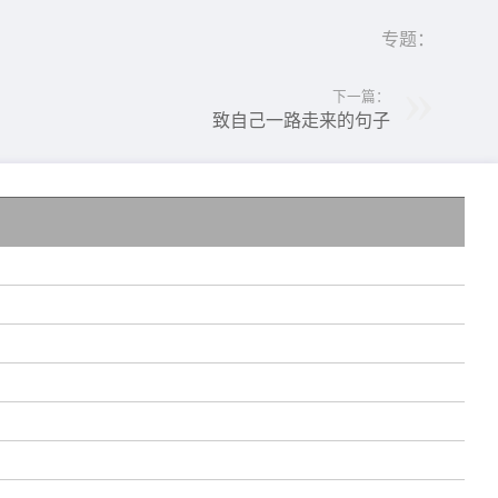
专题：
下一篇：
致自己一路走来的句子
事
孤
要
让