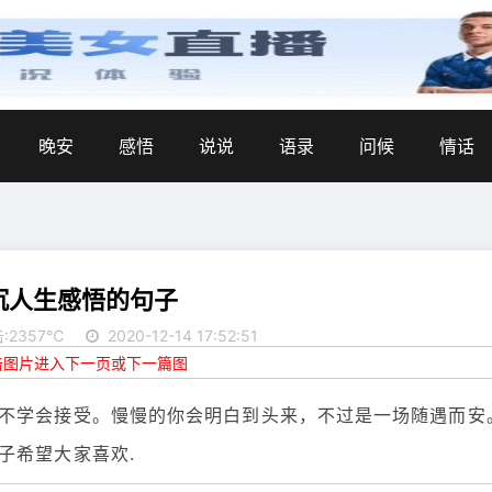
晚安
感悟
说说
语录
问候
情话
沉人生感悟的句子
:2357℃
2020-12-14 17:52:51
点击图片进入下一页或下一篇图
不学会接受。慢慢的你会明白到头来，不过是一场随遇而安
子希望大家喜欢.