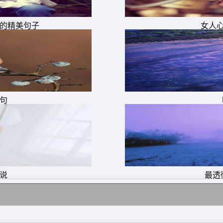
，后悔没做什么。而奋斗的意义，也不仅仅是为了赚钱，更是
儿的精美句子
女人
的价值。或者说，你帮助了多少人!你成就了多少人!又有多
应该有的状态。无奈渐渐有了表演的成分，意味就单薄了起来
起来的渴望，以及那种始终雄心勃勃的进取状态，才是一个
句
堕落就会生根发芽!时间越长，根就越深!到时候想站起来是件
你的脚步!越努力越幸运，不要给年轻找太多借口，现在你能
说
最透
着，真诚的爱着，也不失为一种富有。
一份内心的平淡，虽然有些东西放下会有些难，但我们必须面
让，还自己一份心宽。