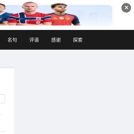
✕
名句
评语
感谢
探索
。