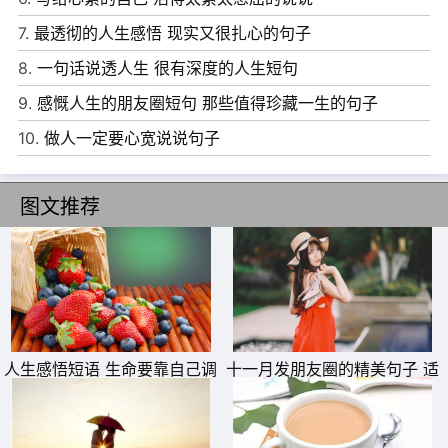
负的也越来越重，渐渐的，把自己弄得筋疲力尽，将生活过
7.
最透彻的人生感悟 现实又很扎心的句子
成了疲惫不堪的模样。
8.
一句话说透人生 很有深度的人生短句
10、生活就是这样的简单，吃饭睡觉做喜欢的事;生活就是
9.
感慨人生的朋友圈短句 那些值得珍藏一生的句子
这样的艰辛，奔波算计做无奈的事。
10.
做人一定要心宽说说句子
图文推荐
人生感悟短语 生命要靠自己调
十一月发朋友圈的精美句子 适
节
合十一月发的说说文艺短句