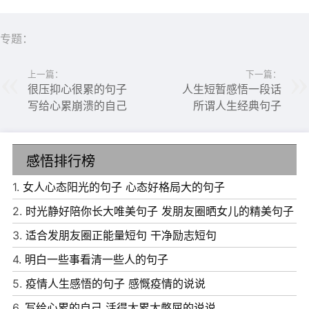
专题：
上一篇：
下一篇：
很压抑心很累的句子
人生短暂感悟一段话
写给心累崩溃的自己
所谓人生经典句子
6、总要等到过了很久，总要等退无可退，才知道我们曾亲
感悟排行榜
手舍弃的东西，在之后的日子里，再也遇不到了。
1.
女人心态阳光的句子 心态好格局大的句子
7、人生最遗憾的，莫过于轻易地放弃了不该放弃的，固执
2.
时光静好陪你长大唯美句子 发朋友圈晒女儿的精美句子
地坚持了不该坚持的。
3.
适合发朋友圈正能量短句 干净励志短句
8、生活真的好孤独，好似自己划着一艘木船，自己独行，
4.
明白一些事看清一些人的句子
凛冽的寒风交加这刺骨的海水冲向我来，好无奈。
5.
疫情人生感悟的句子 感慨疫情的说说
9、每走一段路，就给自己强加一个包袱，走得越远，所背
6.
写给心累的自己 活得太累太憋屈的说说