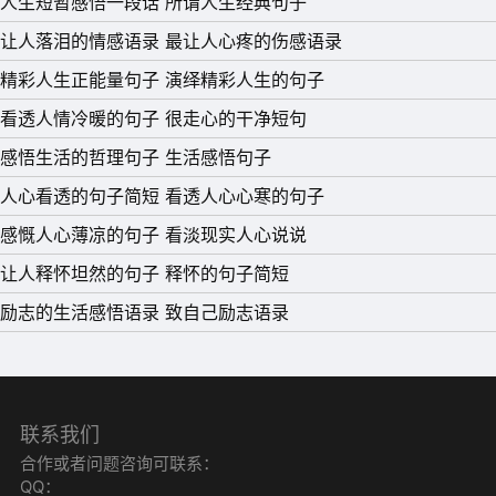
人生短暂感悟一段话 所谓人生经典句子
我必须坚强。
让人落泪的情感语录 最让人心疼的伤感语录
15、生活，总有太多的无可奈何，只要适合自己就好，走在
精彩人生正能量句子 演绎精彩人生的句子
独属自己的路上，做自己想做的事，努力向前，总有一天会
看透人情冷暖的句子 很走心的干净短句
迎来掌声。
感悟生活的哲理句子 生活感悟句子
人心看透的句子简短 看透人心心寒的句子
感慨人心薄凉的句子 看淡现实人心说说
让人释怀坦然的句子 释怀的句子简短
励志的生活感悟语录 致自己励志语录
联系我们
合作或者问题咨询可联系：
QQ：