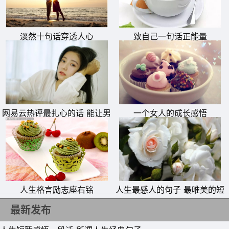
淡然十句话穿透人心
致自己一句话正能量
11、有些事，不经意也会想起;有些回忆，白发苍苍也无法
忘记;有些伤口，别人永远看不见，因为它就在你的心里深
藏。
网易云热评最扎心的话 能让男
一个女人的成长感悟
12、洗衣机式恋爱，先泡着你、缠着你、围着你转，如胶似
人瞬间就哭的文案
漆的纠缠在一起，再把你榨干，然后就把你甩在一边，晾
起。
13、人生就象高速行驶的列车，初恋正如路边美丽的风景。
人生格言励志座右铭
人生最感人的句子 最唯美的短
我们可以坐在车上静静的欣赏它，却不能跳下车去流连忘
句
返。毕竟，终点站才是。
最新发布
14、人生的道路上，有些事只能自己面对，我很想依赖，但