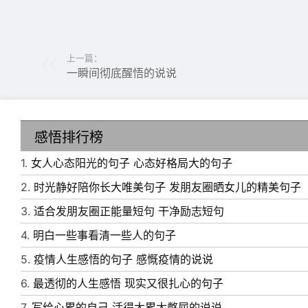
上一篇：
一瞬间彻底醒悟的说说
感悟排行榜
1.
女人心态阳光的句子 心态好格局大的句子
2.
时光静好陪你长大唯美句子 发朋友圈晒女儿的精美句子
3.
适合发朋友圈正能量短句 干净励志短句
4.
明白一些事看清一些人的句子
5.
疫情人生感悟的句子 感慨疫情的说说
6.
最透彻的人生感悟 现实又很扎心的句子
7.
写给心累的自己 活得太累太憋屈的说说