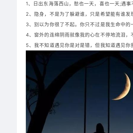
1、日出东海落西山，愁也一天，喜也一天;遇
2、隐身，不是为了躲避谁，只是希望能有谁发
3、别以为你很了不起。你只不过是我生命中的
4、窗外的连绵阴雨就像我的心在不停地流泪，
5、我不知道遇见你是对是错，但我知道遇见你