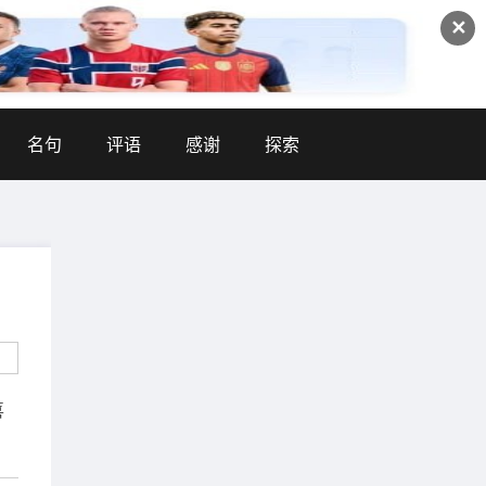
✕
名句
评语
感谢
探索
喜