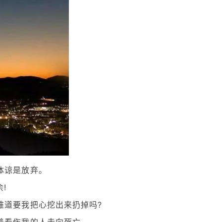
体谅是放弃。
!
难道要我把心挖出来扔掉吗?
着看伤我的人走向死亡。