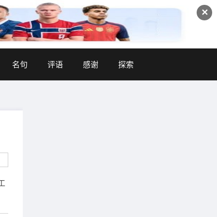
✕
名句
评语
感谢
探索
工