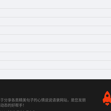
;
力于分享各类精美句子的心情说说语录网站，是您发朋
发动态的好帮手！
。