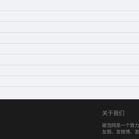
都愿意付出诚恳。珍惜该珍惜的人，感恩帮过你的人。
有可能换来的是欺骗，热情有可能得到的是敷衍。
些态度，让你突然就伤了心;总有一些语气，让你突然就酸了心
关于我们
情，让你不经意中，就看清了人，看透了心。
破泡网是一个致
前。想帮你的人，再困难也会想尽办法帮你。
友圈、发微博、
好，人心换人心，你重我就沉!善良不代表傻，厚道不代表笨