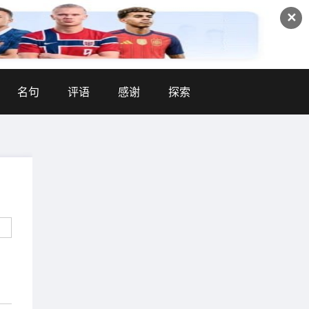
✕
名句
评语
感谢
探索
大