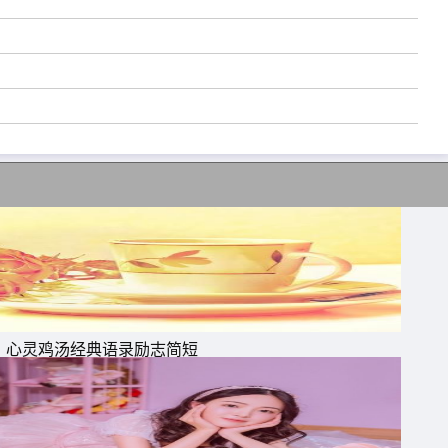
的
你
心灵鸡汤经典语录励志简短
必