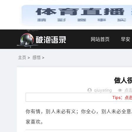
网站首页
早安
主页
>
感悟
>
做人
qiuyating
点击
Tips：
你有情，别人未必有义；你全心，别人未必全意
家喜欢。