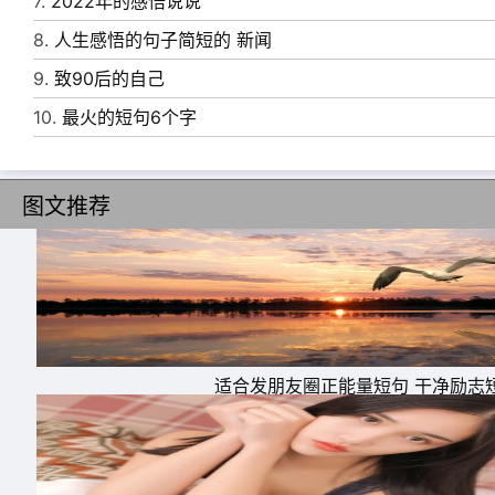
7.
2022年的感悟说说
8.
人生感悟的句子简短的 新闻
9.
致90后的自己
10.
最火的短句6个字
图文推荐
6、人活着没必要去讨好任何人，到头来还委屈
事，如果你没把我当回事，你的事关我屁事。
7、有些人会让你看清一些事实，当你对他好时
很久，这样的人并不值得相交。因为，不是所有
适合发朋友圈正能量短句 干净励志
8、这年头，不是所有人都领你的好意。惦记的
9、遇见不论早晚，真心才能相伴;朋友不论远
是无心。把一切交给时间，总会有答案。