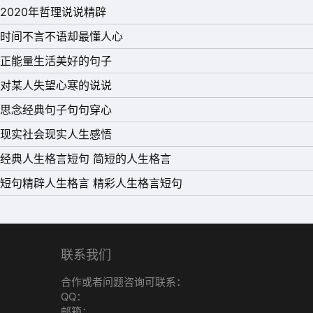
2020年哲理说说精辟
时间不言不语却最懂人心
正能量生活美好的句子
对某人失望心寒的说说
思念经典句子句句穿心
现实社会现实人生感悟
经典人生格言短句 简短的人生格言
短句精辟人生格言 精彩人生格言短句
11、人与人，不是都可以信任，心与心，不是
12、这世上，不是所有人都懂你的好心。真诚
13、总有一些瞬间，让你突然就死了心;总有一
联系我们
总有一些行为，让你突然就寒了心。总有一些事
合作或者问题咨询可联系：
14、想见你的人，跨越整座城市都会来到你面
QQ：
15、做人其实很简单，你对我好，我会对你更
邮箱：