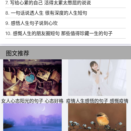
7.
写给心累的自己 活得太累太憋屈的说说
8.
一句话说透人生 很有深度的人生短句
9.
感悟人生句子说到心坎
10.
感慨人生的朋友圈短句 那些值得珍藏一生的句子
图文推荐
11、如果有一天我要去流浪，不是因为厌倦了家乡，不是因
为这里的冬天太长，而是因为我终于得知了你的方向。
女人心态阳光的句子 心态好格
疫情人生感悟的句子 感慨疫情
12、走过前半生，我们才懂得，生活不容易。
局大的句子
的说说
13、如果有一天，你穿上西服，成为别人的新郎，我闭口不
提，曾经的疯狂。如果有一天，我穿上婚纱，成为别人的新