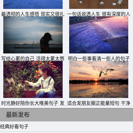
娘，嫁给你，依然是我最初的梦想。
14、高兴之时，欣喜之时，甚至是痛苦难耐之时，也该如孩
最透彻的人生感悟 现实又很扎
一句话说透人生 很有深度的人
心的句子
生短句
童嬉戏一般，忘却地生存下去。
15、某人坐朋友的高级轿车兜风，倾慕不已：哇!坐椅都是
真皮，又软又滑，多好的皮呀!邻座的女孩大喝一声：住手!
你摸的是我的大腿!
写给心累的自己 活得太累太憋
明白一些事看清一些人的句子
屈的说说
时光静好陪你长大唯美句子 发
适合发朋友圈正能量短句 干净
朋友圈晒女儿的精美句子
励志短句
最新发布
经典好看句子