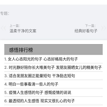
专题：
上一篇：
下一篇：
温柔干净的文案
经典好看句子
感悟排行榜
6、年轻的时候，总以为我们错过的是一段感情，后来才明
1.
女人心态阳光的句子 心态好格局大的句子
白其实我们错过的是一生!
2.
时光静好陪你长大唯美句子 发朋友圈晒女儿的精美句子
7、伪装的善良，比真实的凶残更可怕。
3.
适合发朋友圈正能量短句 干净励志短句
8、如果自己不努力，谁也给不了你想要的生活。
4.
明白一些事看清一些人的句子
9、不经意扯起了嘴角，这世界就是一闹剧。
5.
疫情人生感悟的句子 感慨疫情的说说
10、人还是要有梦想，即使是咸鱼，也要做最咸的那条。
6.
最透彻的人生感悟 现实又很扎心的句子