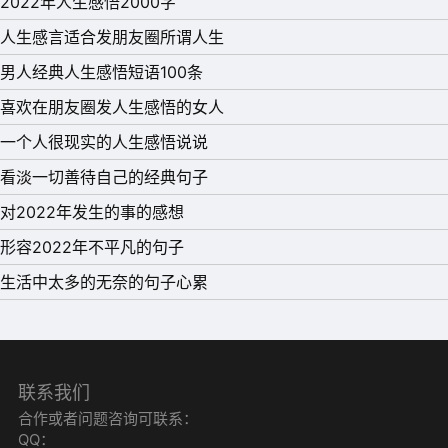
2022年人生感悟2000字
的，尽管偶尔会觉得孤单了点，也别忘了充实自己!
人生感言适合发朋友圈所谓人生
13、以前总觉得世界太安静，时不时想找个人说说话，如今
男人经典人生感悟短语100条
又觉得世界太吵，总想一个人躲起来静一静。
喜欢在朋友圈发人生感悟的女人
14、别总因为迁就别人而委屈自己，这个世界没几个人值得
一个人很现实的人生感悟说说
你总弯腰。弯腰的时间久了，只会让人习惯于你的低姿态，
看淡一切善待自己的经典句子
你的不重要。
对2022年发生的事的感想
15、往后余生，愿你不念过往，不畏将来，笑对生活中的风
形容2022年不平凡的句子
风雨雨，任凭时光荏苒，每一天都是自己喜欢的模样。
生活中太多的无奈的句子心累
联系我们
合作或者问题咨询可联系：
QQ：