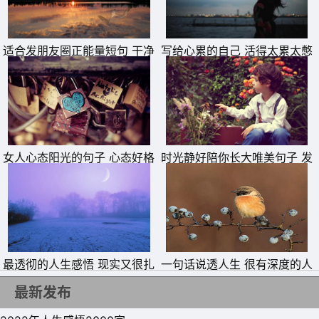
适合发朋友圈正能量短句 干净
写给心累的自己 活得太累太憋
励志短句
屈的说说
女人心态阳光的句子 心态好格
时光静好陪你长大唯美句子 发
局大的句子
朋友圈晒女儿的精美句子
11、感情跟工作不一样，真的不是一加一等于二，种瓜得
最透彻的人生感悟 现实又很扎
一句话说透人生 很有深度的人
瓜，种豆得豆，真的不是努力就一定有收获。
心的句子
生短句
最新发布
12、在你没有任何喜欢的人的时候，你过得是最轻松快乐