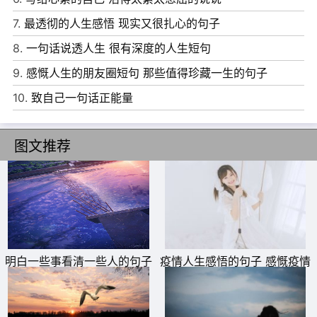
7.
最透彻的人生感悟 现实又很扎心的句子
6、做一个清澈明净的女子，做一个淡泊平和的女子，做一
8.
一句话说透人生 很有深度的人生短句
个慈悲善良的女子，安分守己地活着，不奢求多少爱，亦不
9.
感慨人生的朋友圈短句 那些值得珍藏一生的句子
会生出多少怨。
10.
致自己一句话正能量
7、我不会跟你吵架，我才懒得发火，我这个人善良又可
爱，但你非要跟我讲大道理的话，我建议你去死。
图文推荐
8、喜欢就告白，讨厌就离开，不舍就挽留，放弃就成全，
坦坦荡荡的表达比畏畏缩缩的躲藏痛快多了。
9、敬往事个屁酒，该敬的是那个勇敢的自己，那个遭受了
所有失望和背叛后，依然踌躇满志，敢爱敢恨的自己。
10、越长大，越知道，做事不容易，越知道，每个人都有难
明白一些事看清一些人的句子
疫情人生感悟的句子 感慨疫情
的说说
处，也就越不再随随便便发表评论，或者瞧不起谁。这不是
虚伪，而是懂得体谅，温柔地和这个世界相处。