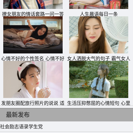
14、成功是一种观念，成功是一种思想，成功是一种习惯，
成功是一种心态。
撩女朋友的情话套路一问一答
人生晨语每日一条
15、任何事情，怕!就会输一辈子。
哄女孩子开心的对话
心情不好的个性签名 心情不好
女人洒脱大气的句子 霸气女人
的说说
的高姿态话语
发朋友圈配旅行照片的说说 适
生活压抑憋屈的心情短句 心里
合旅游发朋友圈的文艺句子
很难受的句子
最新发布
社会励志语录学生党