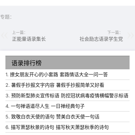
专题：
上一篇：
下一篇：
正能量语录集长
社会励志语录学生党
6、少而好学，如日出之阳;壮而好学，如日中之光;老而好
学，如炳烛之明。
语录排行榜
7、海纳百川，有容乃大，壁立千仞，无欲则刚。
1.
撩女朋友开心的小套路 套路情话大全一问一答
8、仰天长啸出门去，我辈岂是蓬蒿人。
2.
暑假手抄报文字内容 暑假手抄报简单又好看
9、我们热爱这个世界时，才真正活在这个世界上。
3.
预防新型肺炎宣传标语 防控冠状病毒疫情横幅警示标语
10、说的是假的，做到才是真的。
4.
一句禅语道尽人生 一日禅经典句子
5.
致敬白衣天使的语句 赞美白衣天使一句话
6.
描写萧瑟秋景的诗句 描写秋天萧瑟秋季的诗句