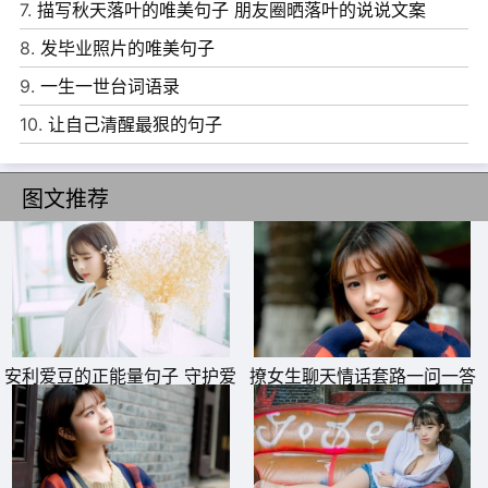
7.
描写秋天落叶的唯美句子 朋友圈晒落叶的说说文案
8.
发毕业照片的唯美句子
9.
一生一世台词语录
10.
让自己清醒最狠的句子
图文推荐
11、天行健，君子以自强不息。
12、科学研究能破除迷信，因为它鼓励人们根据因果关系来
安利爱豆的正能量句子 守护爱
撩女生聊天情话套路一问一答
豆的唯美句子
逗女孩子开心的对话
思考和观察事物。
13、懂得自己无知，说明已有收获。