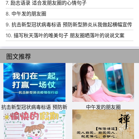
7.
励志语录 适合发朋友圈的心情句子
尽管如此不情愿，可是必须去面对，这就是人生。
8.
中午发的朋友圈
9.
抗击新型冠状病毒标语 预防新型肺炎从我做起横幅宣传
语
10.
描写秋天落叶的唯美句子 朋友圈晒落叶的说说文案
图文推荐
抗击新型冠状病毒标语 预防新
中午发的朋友圈
型肺炎从我做起横幅宣传语
11、任何一个创造者，都在他的人生中制造过无数垃圾。
12、日益努力而后风生水起，众生皆苦，你也不能认输。