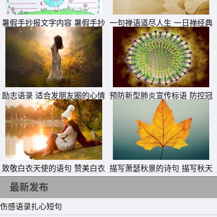
13、能力不大，欲望就不要太大，否则你会很痛苦。
暑假手抄报文字内容 暑假手抄
一句禅语道尽人生 一日禅经典
14、一个人的生命是短暂的，但如果他卑鄙地度过，那就太
报简单又好看
句子
长了。
15、世界是很大的，风景很美的，生活中的每一个瞬间，对
我们来说，那都是一种成长。
励志语录 适合发朋友圈的心情
预防新型肺炎宣传标语 防控冠
句子
状病毒疫情横幅警示标语
致敬白衣天使的语句 赞美白衣
描写萧瑟秋景的诗句 描写秋天
天使一句话
萧瑟秋季的诗句
最新发布
伤感语录扎心短句