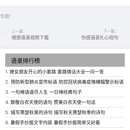
专题：
上一篇：
下一篇：
情感语录视频下载
伤感语录扎心短句
6、每个人都有属于自己的舞台，这个舞台，是那么光灿，
语录排行榜
美丽，生命从此辉煌无悔!只要坚韧不拔的走下去!
1.
撩女朋友开心的小套路 套路情话大全一问一答
7、学会理解，因为只有理解别人，才会被别人理解。
2.
预防新型肺炎宣传标语 防控冠状病毒疫情横幅警示标语
8、相信自己拥有无限的潜力，只要你有一刻渴望成長，它
3.
一句禅语道尽人生 一日禅经典句子
就会支撑你开花结。
4.
致敬白衣天使的语句 赞美白衣天使一句话
9、生活是开水，不论冷热，只要适合的温度，就是最好
5.
描写萧瑟秋景的诗句 描写秋天萧瑟秋季的诗句
的。
6.
暑假手抄报文字内容 暑假手抄报简单又好看
10、大多的时候，都是生活选择你，而不是你去选择生活，