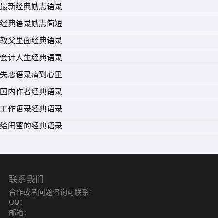
最新经典励志语录
度。流光，早已悄然跨过沧海桑田。
经典语录励志简短
13、曾经以为失去你心就会痛，后来发现心找不到了。
教父里面经典语录
14、我们的结局是我们早就知道的结果。只是，我坚持着改
会计人生经典语录
变;你执着着放手。
失恋语录痛到心里
15、不要因为寂寞爱错人，更不要因为爱错人而寂寞一生，
国内作者经典语录
尝试信任才能得到幸福。缘分是本书，翻的不经意会错过，
工作语录经典语录
读得太认真会泪流。女人会记得让她笑的男人，男人会记得
给闺蜜的经典语录
让他哭的女人，可是女人总是留在让她哭的男人身边，男人
却留在让他笑的女人身边。
联系我们
合作或者问题咨询可联系：
QQ：
邮箱：