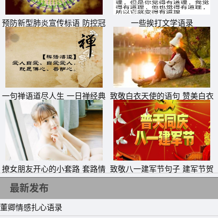
爱着我，你的誓言，你的承诺，你我的约定，让给我放下所
预防新型肺炎宣传标语 防控冠
一些挨打文学语录
有的戒备相信你，依恋你。
状病毒疫情横幅警示标语
一句禅语道尽人生 一日禅经典
致敬白衣天使的语句 赞美白衣
句子
天使一句话
撩女朋友开心的小套路 套路情
致敬八一建军节句子 建军节贺
11、你的天空，明丽而清澈，却是我无法触及的海市蜃楼，
话大全一问一答
词短句
最新发布
缥缈而虚无，又挥不去的影。
董卿情感扎心语录
12、花开的痕迹，依然在流年里暗香浮动，摇曳着最初的温