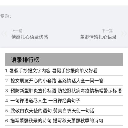
专题：
上一篇：
下一篇：
情感扎心语录伤感
董卿情感扎心语录
语录排行榜
1.
暑假手抄报文字内容 暑假手抄报简单又好看
2.
撩女朋友开心的小套路 套路情话大全一问一答
3.
预防新型肺炎宣传标语 防控冠状病毒疫情横幅警示标语
4.
一句禅语道尽人生 一日禅经典句子
6、感动是一滴泪水，爱情的故事最完美，拥有刻骨铭心一
5.
致敬白衣天使的语句 赞美白衣天使一句话
生无悔，秋风伴月耳边吹，那是我给你的祝愿来相陪，祝愿
6.
描写萧瑟秋景的诗句 描写秋天萧瑟秋季的诗句
秋风得意，爱情甜蜜，生活幸福到永远。