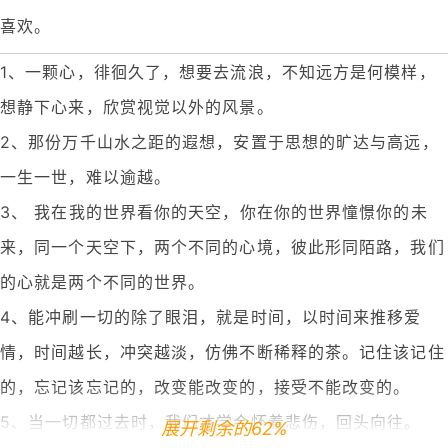
喜欢。
1、一颗心，徘徊久了，想要去流浪，不知远方是何模样，
想静下心来，欣赏视觉以外的风景。
2、那份万千山水之距的遐想，安置于思想的旷达与高远，
一生一世，难以逾越。
3、 我在我的世界看你的天空，你在你的世界憧憬你的未
来，同一个天空下，两个不同的心境，彼此形同陌路，我们
的心就是两个不同的世界。
4、能冲刷一切的除了眼泪，就是时间，以时间来推移爱
情，时间越长，冲突越淡，仿佛不断稀释的茶。记住该记住
的，忘记该忘记的，改变能改变的，接受不能改变的。
5、当一切都过去时，我们才学会怀着悲伤，回头向往。
展开剩余的62%