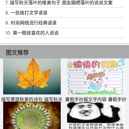
7.
描写秋天落叶的唯美句子 朋友圈晒落叶的说说文案
7、蓦然回首，望断天涯，我心犹怜，总想学人参禅，渴望
8.
一些挨打文学语录
一曲梵音袭耳，便盘坐佛前，转动一串佛珠悄悄抹去心中那
9.
时尚网络流行经典语录
份埋藏已久的执念。
10.
第一眼就喜欢的人说说
8、我愿有一天，你能走过当年来时的路，驻足于街角的那
家咖啡店。我会带着笑脸，挥手寒暄。我愿有一天，你能回
图文推荐
到我身边，我会对你历历细数没有你的时光，那些随即消逝
的美好。我愿，有这么一天，能与你回到我们的旧时光.
9、 一些事，只能当记忆。一些人，只能做过客。我终究不
能逃避那些记忆，忘不了那个人，换不了独角戏的角色。
10、在我对生活万念俱灰的时候，在我因疾病在生死线上徘
描写萧瑟秋景的诗句 描写秋天
暑假手抄报文字内容 暑假手抄
徊的时候，是你，给了我温馨的阳光，与你相遇，相恋到相
萧瑟秋季的诗句
报简单又好看
依，我负了我的整个世界。从此，你就是我的全部，我全身
心的爱着你，用我的生命守护着你，而你，那时也是倾心的