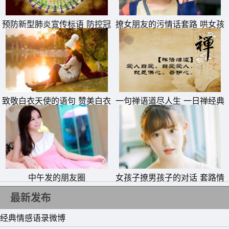
预防新型肺炎宣传标语 防控冠
撩女朋友的污情话套路 哄女孩
状病毒疫情横幅警示标语
子开心的套路对话
致敬白衣天使的语句 赞美白衣
一句禅语道尽人生 一日禅经典
11、如果男人以他忙为理由，不来探你的病情，不回你的邮
天使一句话
句子
件，不关心你的现状，不能和你承担生活的重负，无法给你
勇气。勇敢一点，自动离开。没有什么比自己关心自己来得
实在。而一个不爱你的人，你付出的再多，他再好，那也不
中午发的朋友圈
女孩子撩男孩子的对话 套路情
过是浪费时间和精力。
话撩女朋友的对话一问一答
最新发布
12、得按你想的去生活，否则，你迟早会按你生活的去想。
经典情感语录微博
13、不管天气怎样，给自己的世界一片晴朗;不管季节变