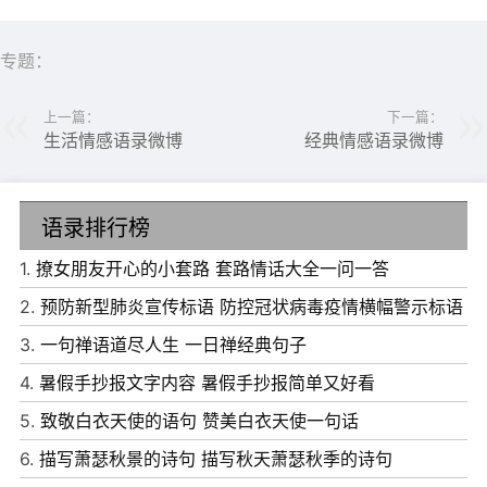
己的需求适可而止。
专题：
上一篇：
下一篇：
生活情感语录微博
经典情感语录微博
语录排行榜
1.
撩女朋友开心的小套路 套路情话大全一问一答
2.
预防新型肺炎宣传标语 防控冠状病毒疫情横幅警示标语
3.
一句禅语道尽人生 一日禅经典句子
4.
暑假手抄报文字内容 暑假手抄报简单又好看
6、要有几个死党，独自一人的时候，保证还能有死党为你
5.
致敬白衣天使的语句 赞美白衣天使一句话
端茶送水。而不是声竭力嘶的嚎叫：为什么爱你的那个人不
6.
描写萧瑟秋景的诗句 描写秋天萧瑟秋季的诗句
能来陪你。