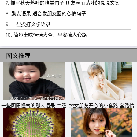
7.
描写秋天落叶的唯美句子 朋友圈晒落叶的说说文案
7、男人虽然喜欢摆出点大男子主义的姿态，但绝大多数男
8.
励志语录 适合发朋友圈的心情句子
人更喜欢的是那种思想上独立、人格上独立、经济上独立的
9.
一些挨打文学语录
女人，毕竟，妻子才是家里的核心。
10.
简短土味情话大全：早安撩人套路
8、多和比你的生活状况差的女人聊聊，感受一下她们的辛
苦，自信，朴实与忍让;你会觉得常与苦人处，相比就知
图文推荐
足。
9、已经错失的好男人不要往懊悔，他们不属于你，于是你
要睁大眼睛再找一个。
10、如果决定离开一个人，行动要快一点，快刀斩乱麻;如
果决定爱上一个人，时间拉长一点，看清楚是否适合你。
一些阴阳怪气的怼人语录 高级
撩女朋友开心的小套路 套路情
怼人的话短句
话大全一问一答