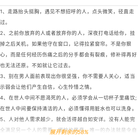
1、走路抬头挺胸，遇见不想招呼的人，点头微笑，径直走
过。
2、之前你放弃的人或者放弃你的人，深夜打电话给你，挂
掉之后关机。如果他守在窗口，记得拉紧窗帘。不是你狠
心，而是任何经历伤痛之后的分手都会有裂痕，修补得再好
也无法还原。不如就让它过去。
3、别在男人面前表现出你很坚强，你不需要人关心，适当
示弱会让他们产生自信，心生怜惜之情。
4、在世人中间不愿渴死的人，必须学会从一切杯子里痛饮;
在世人中间要保持清洁的人，必须懂得用脏水也可以洗身。
5、人对他人需求越少，就会活得越自如安详。没有人能完
全满足另一个人的需要，哪怕他愿意。唯一的办法就是令自
展开剩余的58%