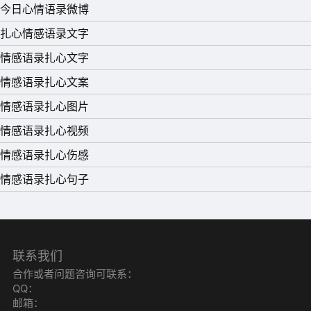
今日心情语录微博
换，让自己的内心鸟语花香。
扎心情感语录文字
14、居室要有鲜花，记得换水。如果要出差，清理之后再出
情感语录扎心文字
门，不要回来面对一屋子的蚊子和虫子。
情感语录扎心文案
15、凡事想别人感激，那是必然要失望的。——《故园》
情感语录扎心图片
情感语录扎心视频
情感语录扎心伤感
情感语录扎心句子
联系我们
合作或者问题咨询可联系：
QQ：
邮箱：