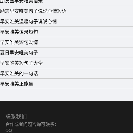
朋友圈早安唯美语录
励志早安唯美句子说说心情短语
早安唯美温暖句子说说心情
早安唯美语录短句
早安唯美短句爱情
28、纵、尘世风生千山看遍，于你何念？ 纵、江湖水起刀
夏日早安唯美句子
戈相见，与你何干？ 纵、束发剃净清静绝寰，你亦安然。
早安唯美短句子大全
纵、青灯敲彻古刹墙边，唯你不变。
早安唯美的一句话
29、那些不朽的誓言，依旧飘散着，在光阴里，红尘里，
早安唯美正能量
随着尘埃，随着流水，一直无声的飘散。只是你和我不知
道，只是我们再也不能像当初那样朝着天喊，朝着地吼了。
30、秋风相随，痛苦后是疗伤的温暖，这一季的花开，是
联系我们
紫荆的花开，象征着秋季里不败的坚强；这一季的秋风，生
合作或者问题咨询可联系：
命的奔放。虽然草儿多数已泛黄，可是仍有那么一点绿色的
QQ：