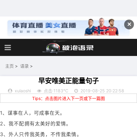
✕
主页
>
语录
>
早安唯美正能量句子
xulaoshi
点击:1183℃
2019-08-25 20:22:58
Tips：点击图片进入下一页或下一篇图
1、谋事在人，可成事在天。
2、我不配拥有太美好的爱情。
3、外人只传我英勇，不传我柔情。