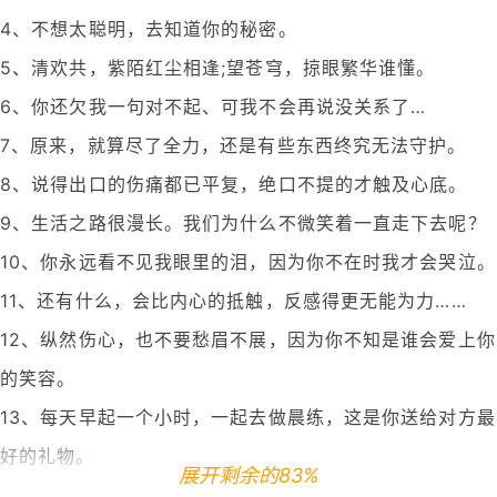
4、不想太聪明，去知道你的秘密。
5、清欢共，紫陌红尘相逢;望苍穹，掠眼繁华谁懂。
6、你还欠我一句对不起、可我不会再说没关系了…
7、原来，就算尽了全力，还是有些东西终究无法守护。
8、说得出口的伤痛都已平复，绝口不提的才触及心底。
9、生活之路很漫长。我们为什么不微笑着一直走下去呢？
10、你永远看不见我眼里的泪，因为你不在时我才会哭泣。
11、还有什么，会比内心的抵触，反感得更无能为力……
12、纵然伤心，也不要愁眉不展，因为你不知是谁会爱上你
的笑容。
13、每天早起一个小时，一起去做晨练，这是你送给对方最
好的礼物。
展开剩余的83%
14、对你不想放手的人说再见很痛苦。但挽留一个你知道留