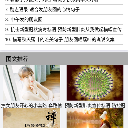
宽终不悔的执着;爱，是为伊消得人憔悴的不悔。
7.
励志语录 适合发朋友圈的心情句子
21、总有一天你的棱角会被世界磨平，你会拔掉身上的刺，
8.
中午发的朋友圈
你会学着对讨厌的人微笑，你会变成一个不动声色的人。
9.
抗击新型冠状病毒标语 预防新型肺炎从我做起横幅宣传
22、时光老去，看清流年的缠绵，看轻今日的是非。岁月
语
10.
描写秋天落叶的唯美句子 朋友圈晒落叶的说说文案
丢失了那年今日的光辉，容颜易改，若美丽如初，我已不
爱。
图文推荐
23、有些东西，注定要成为过去。有些东西，注定要成为
历史。有些东西，注定只能在记忆中存在，然后渐渐地被人
遗忘。
24、岁月的薄凉，毫无转还之地。回首来时路，生命的印
痕清晰却又遥远。清晰的，是这过往的全局;遥远的，是一
撩女朋友开心的小套路 套路情
预防新型肺炎宣传标语 防控冠
切已恍如隔世。
话大全一问一答
状病毒疫情横幅警示标语
25、最美的相逢，不是在路上，而是在心底。浅浅遇，深