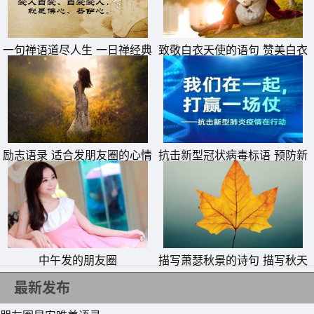
深藏。而我，在这片浅遇深藏的网海中结识你，唯美了岁
月，惊艳了时光。
一句禅语道尽人生 一日禅经典
致敬白衣天使的语句 赞美白衣
26、行走在那烟雨蒙蒙的楼台。“南朝四百八十寺，多少楼
句子
天使一句话
台烟雨中。”应邀和绵绵春雨一起散步，踏上一级级台阶，
仰视四角翘起，庄严雄伟的楼。
27、最浪漫的爱情其实就是平平淡淡的爱情，我向往着这
励志语录 适合发朋友圈的心情
抗击新型冠状病毒标语 预防新
样的爱情，可我却拼了命也得不到，相守无期无奈醉在相思
句子
型肺炎从我做起横幅宣传语
里!希望所有人都珍惜眼前的爱情。
中午发的朋友圈
描写萧瑟秋景的诗句 描写秋天
萧瑟秋季的诗句
最新发布