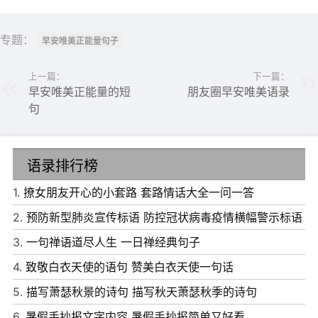
不住的人更痛苦。
专题：
早安唯美正能量句子
15、绚丽的黄昏渐渐褪去，繁华的夜色缤纷闪耀，即使没有
月光也是人烟往往。
上一篇：
下一篇：
早安唯美正能量的短
朋友圈早安唯美语录
16、如果一个女人真的爱你，她会因为很多事情对你发脾
句
气，却始终坚守在你身边。
17、灯火星星，人声杳杳，歌不尽乱世烽火。乌云蔽月，人
语录排行榜
迹踪绝，说不出如斯寂寞。
1.
撩女朋友开心的小套路 套路情话大全一问一答
18、岁月悠长，不惧时光，依旧记得你最初模样，如若没有
2.
预防新型肺炎宣传标语 防控冠状病毒疫情横幅警示标语
你，天下之大，我无处心安。
3.
一句禅语道尽人生 一日禅经典句子
19、生活在没有的你的世界，比任何一种惩罚都要痛苦，你
4.
致敬白衣天使的语句 赞美白衣天使一句话
知道吗，对我而言，你是任何人都无法取代的。
5.
描写萧瑟秋景的诗句 描写秋天萧瑟秋季的诗句
20、海角，隔不了相思;天涯，断不了深情。爱，是衣带渐
6.
暑假手抄报文字内容 暑假手抄报简单又好看