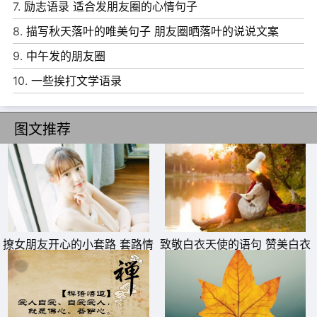
开，没有人能将你从我身边夺走。
7.
励志语录 适合发朋友圈的心情句子
8.
描写秋天落叶的唯美句子 朋友圈晒落叶的说说文案
9.
中午发的朋友圈
10.
一些挨打文学语录
图文推荐
11、你怎么能那么可爱呢，比粉粉的棉花糖和软萌的小兔子
还要可爱一万倍，好喜欢你呀。
12、你是我的，谁都抢不走，我就是这么霸道;我是你的，
谁都领不走，我就是这么死心眼。
撩女朋友开心的小套路 套路情
致敬白衣天使的语句 赞美白衣
话大全一问一答
天使一句话
13、别让爱你的人伤了心，东西坏了可以修，衣服破了可以
补，人心一旦凉了，就捂不热了。
14、今晚我遇到一个很像很像你的人，我竟然不由自主，跟