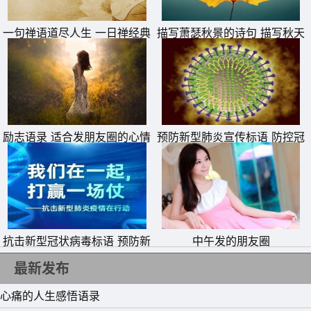
了几步，或许是我太想你了吧。
一句禅语道尽人生 一日禅经典
描写萧瑟秋景的诗句 描写秋天
15、我不要玫瑰花，我只想闯进你的心房，纵使你心里有小
句子
萧瑟秋季的诗句
鹿乱撞，我也会陪你一起疯狂。
励志语录 适合发朋友圈的心情
预防新型肺炎宣传标语 防控冠
句子
状病毒疫情横幅警示标语
抗击新型冠状病毒标语 预防新
中午发的朋友圈
型肺炎从我做起横幅宣传语
最新发布
心痛的人生感悟语录