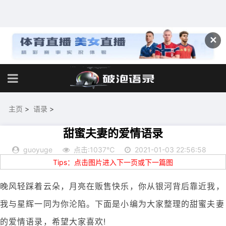
✕
主页
>
语录
>
甜蜜夫妻的爱情语录
guoyuge
点击:1037℃
2021-01-03 22:56:58
Tips：点击图片进入下一页或下一篇图
晚风轻踩着云朵，月亮在贩售快乐，你从银河背后靠近我，
我与星辉一同为你沦陷。下面是小编为大家整理的甜蜜夫妻
的爱情语录，希望大家喜欢!