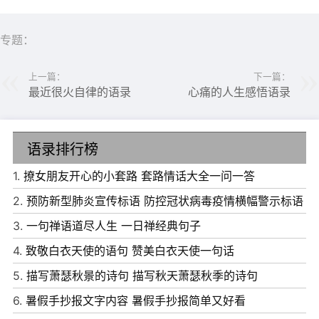
专题：
上一篇：
下一篇：
最近很火自律的语录
心痛的人生感悟语录
6、一直忘了告诉你，我有多幸运，遇见的是你。想有一天
挽着你的手，去敬各位来宾的酒。
语录排行榜
7、与你一见如故，是我今生最美丽的相遇;与你一诺相许，
是我素色年华里最永恒的风景。
1.
撩女朋友开心的小套路 套路情话大全一问一答
8、最近，有谣言说我喜欢你，在这里，我要澄清严肃澄清
2.
预防新型肺炎宣传标语 防控冠状病毒疫情横幅警示标语
一下，那不是谣言，是真的。
3.
一句禅语道尽人生 一日禅经典句子
9、我后来想了想，觉得我不耽误你也会有人耽误你，那我
4.
致敬白衣天使的语句 赞美白衣天使一句话
不甘心，还是我来耽误你吧。
5.
描写萧瑟秋景的诗句 描写秋天萧瑟秋季的诗句
10、我爱你。即使要拿这个江山做交换，我也不会放你离
6.
暑假手抄报文字内容 暑假手抄报简单又好看