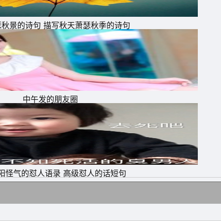
瑟秋景的诗句 描写秋天萧瑟秋季的诗句
中午发的朋友圈
那
阳怪气的怼人语录 高级怼人的话短句