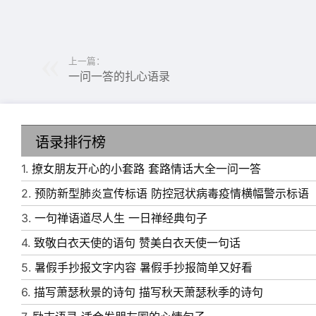
上一篇：
一问一答的扎心语录
语录排行榜
1.
撩女朋友开心的小套路 套路情话大全一问一答
2.
预防新型肺炎宣传标语 防控冠状病毒疫情横幅警示标语
3.
一句禅语道尽人生 一日禅经典句子
6、爱你，让我宁愿一辈子住在谎言里。
4.
致敬白衣天使的语句 赞美白衣天使一句话
7、找不到理想的另一半很正常啊，你也没能成
5.
暑假手抄报文字内容 暑假手抄报简单又好看
8、道法自然，天人合一，道法自然，人生道酒!
6.
描写萧瑟秋景的诗句 描写秋天萧瑟秋季的诗句
9、只闻花香，不谈悲喜，喝茶种花，不争朝夕