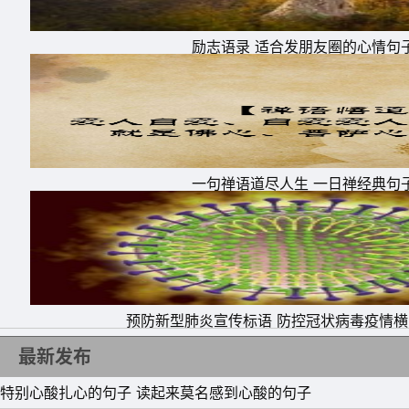
励志语录 适合发朋友圈的心情句
11、祝你们白头到老，而我依旧黑发。
12、今年笋子来年竹，少壮体强老来福。
一句禅语道尽人生 一日禅经典句
13、人嘛，总会犯错误的，就象吃芝麻哪有不
14、人的思想是了不起的，只要专注于某一项
15、一个穷人看见富人时想，他们什么都有，
么快乐。其实，我们就是那个总是对自己生活不
预防新型肺炎宣传标语 防控冠状病毒疫情
最新发布
特别心酸扎心的句子 读起来莫名感到心酸的句子