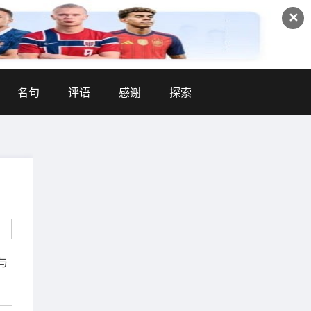
✕
名句
评语
感谢
探索
与