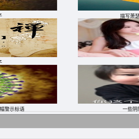
子
描写萧
子
掉烧饼的。
事业，就一定会做出使自己感到吃惊的成绩来。
真让人羡慕。一个富人看见一个穷人时想，他一无所有，却又
满意的穷人或富人。
横幅警示标语
一些阴