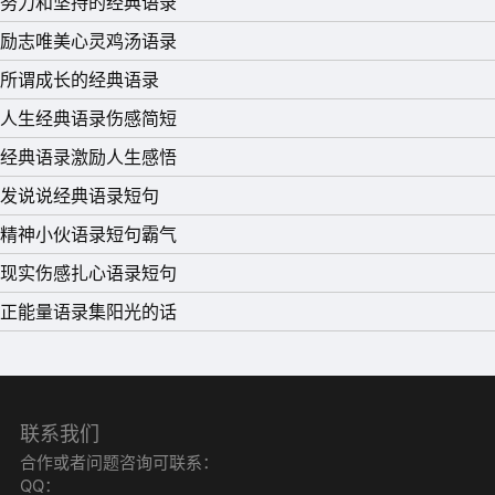
努力和坚持的经典语录
中随便取来的，它只是一个名字而已。
励志唯美心灵鸡汤语录
12、很多事情都是命中注定的，就好像你会遇到什么样的
所谓成长的经典语录
人，经历什么样的伤痛，最终如何离开这个世界，没什么能
人生经典语录伤感简短
改变命运。
经典语录激励人生感悟
13、爱，不是寻找一个完美的人，而是学会用完美的眼光，
发说说经典语录短句
欣赏那个并不完美的人。
精神小伙语录短句霸气
14、我有我每天的例行公事，每天我要做按摩、做体操、洗
现实伤感扎心语录短句
澡、倒垃圾、喝咖啡，然后回家吃饭，这要花费大概三个小
正能量语录集阳光的话
时，或者更长，但这是我生活的基础。在这个范围内，我阅
读世界。
15、很多人，都生活在边缘地带，没有人喜欢，内心充满了
联系我们
自卑与无助。就如无脸男在面对千寻的时候，所说的那样：
合作或者问题咨询可联系：
我很寂寞，我真的很寂寞。
QQ：