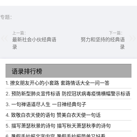
点一滴从指缝中流逝。
专题：
上一篇：
下一篇：
最新社会小伙经典语
努力和坚持的经典语
录
录
语录排行榜
1.
撩女朋友开心的小套路 套路情话大全一问一答
2.
预防新型肺炎宣传标语 防控冠状病毒疫情横幅警示标语
3.
一句禅语道尽人生 一日禅经典句子
4.
致敬白衣天使的语句 赞美白衣天使一句话
5.
描写萧瑟秋景的诗句 描写秋天萧瑟秋季的诗句
6.
暑假手抄报文字内容 暑假手抄报简单又好看