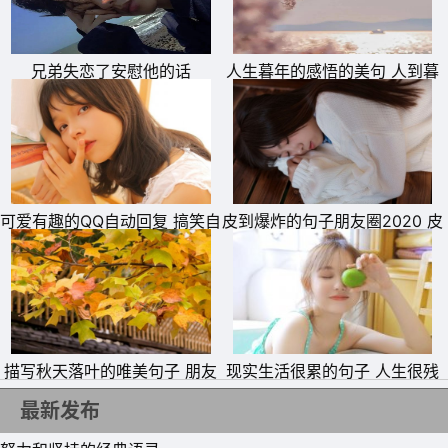
兄弟失恋了安慰他的话
人生暮年的感悟的美句 人到暮
年经典句子
可爱有趣的QQ自动回复 搞笑自
皮到爆炸的句子朋友圈2020 皮
定义回复短语
到会挨揍的句子
描写秋天落叶的唯美句子 朋友
现实生活很累的句子 人生很残
11、将来很明确，工作室会散架，我已经可以看到了，担心
圈晒落叶的说说文案
酷也要学会现实
最新发布
又有什么用呢，无可避免的。吉卜力是我从一架飞机的名字