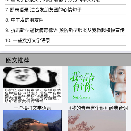
6、你不能改变命运，但你可以选择原地等待,或是，勇敢面
7.
励志语录 适合发朋友圈的心情句子
对。
8.
中午发的朋友圈
7、爱情是双方的事情，不是一个人走了九十九步，而对方
9.
抗击新型冠状病毒标语 预防新型肺炎从我做起横幅宣传
迟迟犹豫是否迈出第一步。
语
10.
一些挨打文学语录
8、坚强，不是面对悲伤不流一滴泪，而是擦乾眼泪后微笑
著面对以后的生活。
图文推荐
9、我帮不了你，无论是你的白龙男朋友，还是你的父母，
都只能靠你自己。
10、最远的旅行，是从自己的身体到自己的心，是从一个人
的心到另一个人的心。坚强不是面对悲伤不流一滴泪，而是
擦干眼泪后微笑着面对以后的生活。带上信仰，去寻找属于
一些挨打文学语录
《我的青春有个你》经典台词
你自己的国吧!哪怕倾尽一生。