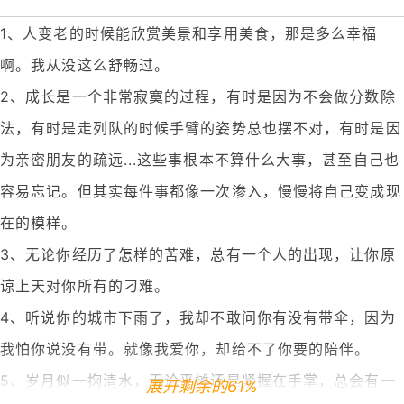
1、人变老的时候能欣赏美景和享用美食，那是多么幸福
啊。我从没这么舒畅过。
2、成长是一个非常寂寞的过程，有时是因为不会做分数除
法，有时是走列队的时候手臂的姿势总也摆不对，有时是因
为亲密朋友的疏远...这些事根本不算什么大事，甚至自己也
容易忘记。但其实每件事都像一次渗入，慢慢将自己变成现
在的模样。
3、无论你经历了怎样的苦难，总有一个人的出现，让你原
谅上天对你所有的刁难。
4、听说你的城市下雨了，我却不敢问你有没有带伞，因为
我怕你说没有带。就像我爱你，却给不了你要的陪伴。
5、岁月似一掬清水，无论平摊还是紧握在手掌，总会有一
展开剩余的61%