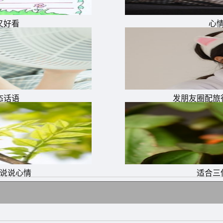
又好看
心
态话语
发朋友圈配旅
慨说说心情
适合三