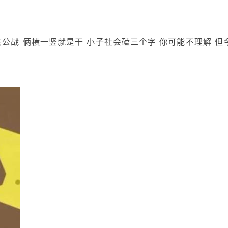
关公战 俩横一竖就是干 小子社会磕三个字 你可能不理解 但