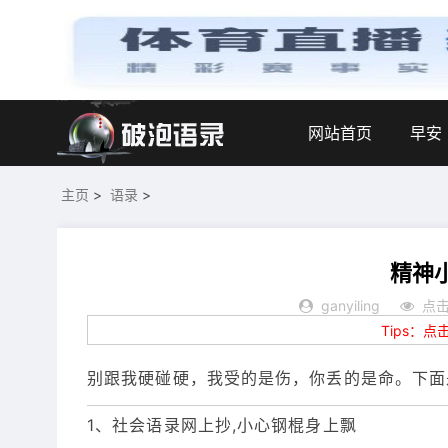
网站首页
早安
主页
>
语录
>
精神
ganyiling
点击
Tips：
别跟我硬碰硬，我受的是伤，你丢的是命。下面
1、社会语录网上抄,小心钢棍身上飘