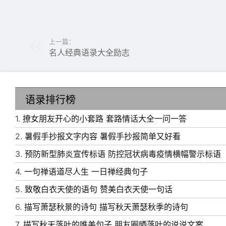
上一篇：
名人经典语录大全励志
语录排行榜
1.
撩女朋友开心的小套路 套路情话大全一问一答
2.
暑假手抄报文字内容 暑假手抄报简单又好看
3.
预防新型肺炎宣传标语 防控冠状病毒疫情横幅警示标语
4.
一句禅语道尽人生 一日禅经典句子
5.
致敬白衣天使的语句 赞美白衣天使一句话
6.
描写萧瑟秋景的诗句 描写秋天萧瑟秋季的诗句
7.
描写秋天落叶的唯美句子 朋友圈晒落叶的说说文案