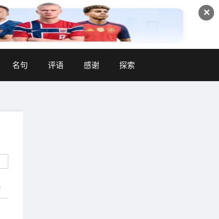
✕
名句
评语
感谢
探索
。