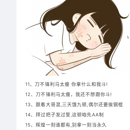
11、刀不锋利马太瘦 你拿什么和我斗!
12、刀不锋利马太瘦，我还不想跟你斗!
13、跟着大哥混,三天饿九顿,偶尔还要挨钢棍
14、拜过把子发过誓,这顿咱先AA制
15、辉煌一刻谁都有,别拿一刻当永久