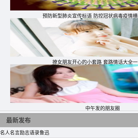
盈了。—泰戈尔
预防新型肺炎宣传标语 防控冠状病毒疫情
12、哪有什么胜利可言，挺住就意味着一切。
13、我的生活不曾取悦我，所以我创造了自己的
14、生活不可能像你想象的那么好，但也不会
桑
15、人生，就是一场修行。一场内心不断被摧
撩女朋友开心的小套路 套路情话大全
中午发的朋友圈
最新发布
名人名言励志语录鲁迅