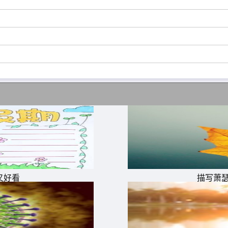
又好看
描写萧
梦就透明了,有一个早晨我扔掉了所有的昨天,从此我的脚步就