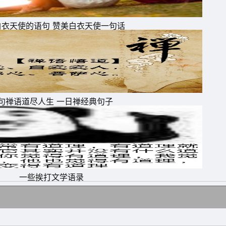
白衣天使的语句 赞美白衣天使一句话
泊
句禅语道尽人生 一日禅经典句子
一些挨打文学语录