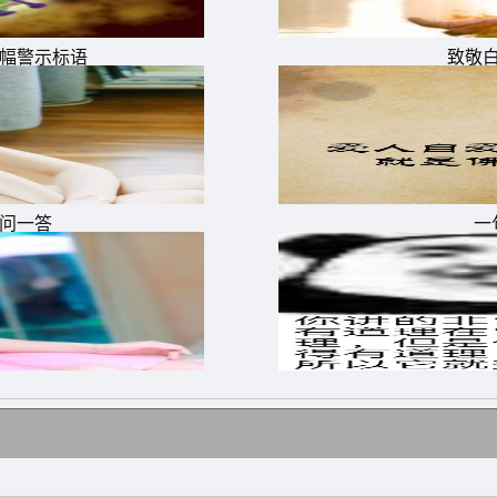
横幅警示标语
致敬
—里尔克
生活。—可可·香奈儿
像你想象的那么糟。人的脆弱和坚强都超乎自己的想象。—莫
毁、却又自我重建的旅程。
一问一答
一