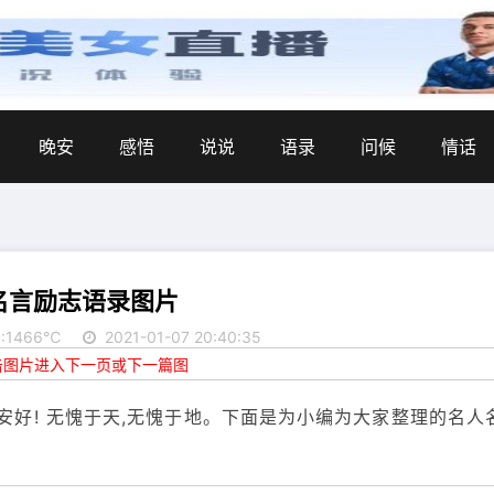
晚安
感悟
说说
语录
问候
情话
名言励志语录图片
:1466℃
2021-01-07 20:40:35
点击图片进入下一页或下一篇图
,安好! 无愧于天,无愧于地。下面是为小编为大家整理的名人