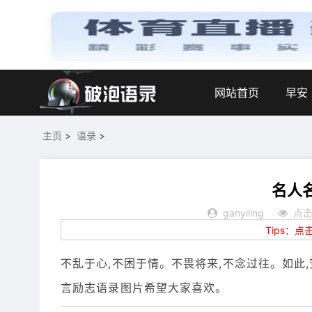
网站首页
早安
主页
>
语录
>
名人
ganyiling
点击
Tips：
不乱于心,不困于情。不畏将来,不念过往。如此
言励志语录图片希望大家喜欢。