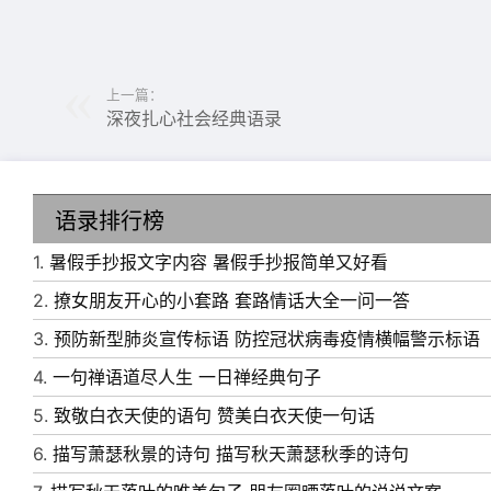
上一篇：
深夜扎心社会经典语录
语录排行榜
6、真正的痛苦，没有人能与你分担。你只能把
1.
暑假手抄报文字内容 暑假手抄报简单又好看
7、过不去的事要过去，放不下的情要放下。翻
2.
撩女朋友开心的小套路 套路情话大全一问一答
书。事过境迁再阅读，才有往事繁花似锦，回忆
3.
预防新型肺炎宣传标语 防控冠状病毒疫情横幅警示标语
8、一个人只要知道自己去哪里，全世界都会给
4.
一句禅语道尽人生 一日禅经典句子
9、人只有将寂寞坐断，才能重拾喧嚣;把悲伤
5.
致敬白衣天使的语句 赞美白衣天使一句话
10、仗着聪明和天分说自己懒得努力的人都是
6.
描写萧瑟秋景的诗句 描写秋天萧瑟秋季的诗句
宝贵天分。—八月长安