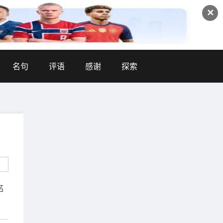
✕
名句
评语
感谢
探索
名