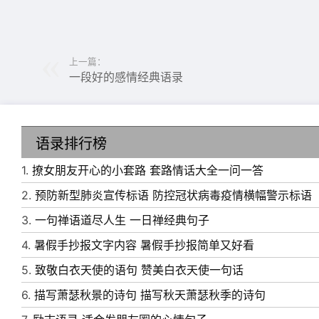
上一篇：
一段好的感情经典语录
语录排行榜
1.
撩女朋友开心的小套路 套路情话大全一问一答
6、当善良的人撕下面具的时候，你连跪下的机
2.
预防新型肺炎宣传标语 防控冠状病毒疫情横幅警示标语
7、把最爱的人变成最好的朋友吧，这样我们永
3.
一句禅语道尽人生 一日禅经典句子
8、没什么缘故，只是我觉得你长得好看，闻着
4.
暑假手抄报文字内容 暑假手抄报简单又好看
9、这个世界根本不存在“不会做”这回事，当
5.
致敬白衣天使的语句 赞美白衣天使一句话
10、对于大多数人，生活有两种选择，要么走
6.
描写萧瑟秋景的诗句 描写秋天萧瑟秋季的诗句
的下坡路，过索然无味的一生。