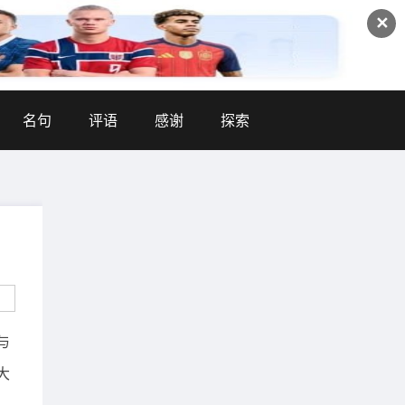
✕
名句
评语
感谢
探索
与
大