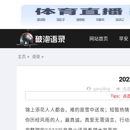
网站首页
早安
主页
>
语录
>
20
ganyiling
点击
Tips：
锦上添花人人都会，难的是雪中送炭；短暂热情
你历经风雨的人，最真诚。真爱无需语言，行动