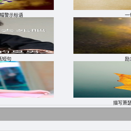
的我。
横幅警示标语
一
才能让自己活得轻松许多，也更容易找到幸福的入口。
那是你的心
彻底的痛。最难开口的事就是，初次的问好，和最终的道别。
话短句
励
描写萧