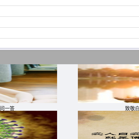
一问一答
致敬
人扔掉。你该是一棵果树，春华秋实，年年繁茂。