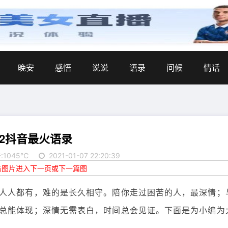
晚安
感悟
说说
语录
问候
情话
22抖音最火语录
:1045℃
2021-01-07 22:20:39
点击图片进入下一页或下一篇图
人人都有，难的是长久相守。陪你走过困苦的人，最深情；
总能体现；深情无需表白，时间总会见证。下面是为小编为