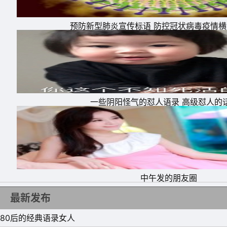
12、你如果认识从前的我，也许你会原谅现在
预防新型肺炎宣传标语 防控冠状病毒疫情
13、不要与他人比较，懂得欣赏自己的生活，
14、有一个地方，不管我怎样努力都进不去，
15、越是熟悉你的人，就越知道捅哪里会让你
一些阴阳怪气的怼人语录 高级怼人的
中午发的朋友圈
最新发布
80后的经典语录女人