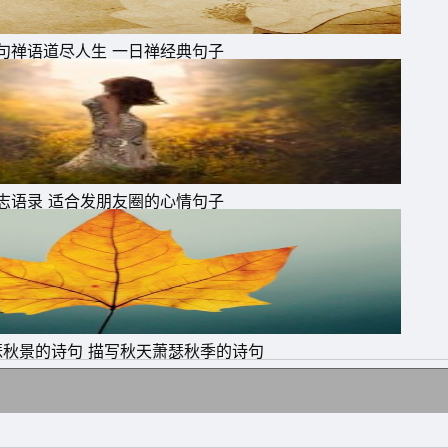
句禅语道尽人生 一日禅经典句子
志语录 适合发朋友圈的心情句子
瑟秋景的诗句 描写秋天萧瑟秋季的诗句