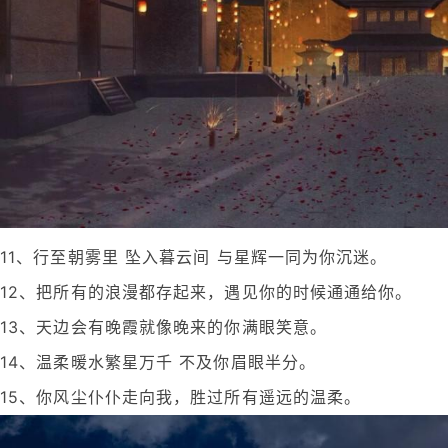
11、行至朝雾里 坠入暮云间 与星辉一同为你沉迷。
12、把所有的浪漫都存起来，遇见你的时候通通给你。
13、天边会有晚霞就像晚来的你满眼笑意。
14、温柔暖水繁星万千 不及你眉眼半分。
15、你风尘仆仆走向我，胜过所有遥远的温柔。