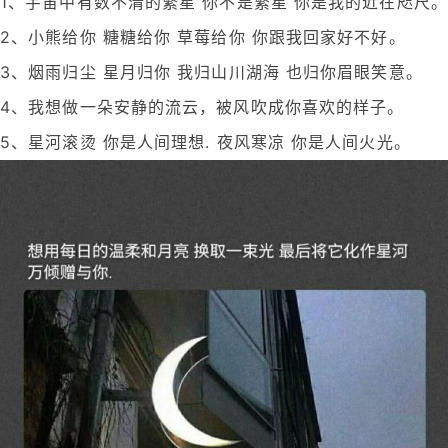
1、宇宙中有数不清的繁星 你不是繁星 你是我的近在咫尺。
2、小熊给你 糖糖给你 草莓给你 你跟我回家好不好。
3、烟雨归尘 星月归你 我归山川湖海 也归你眉眼笑意。
4、我想做一朵安静的流云，被风吹成你喜欢的样子。
5、星河滚烫 你是人间理想. 夜风寒凉 你是人间火光。