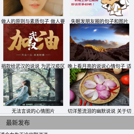
妈妈长面子亲戚朋友又会问想逃避到一个地方待待可是又觉
得一年能陪伴父母的日子越来越少年纪都大了也想多陪陪内
做人的原则与素质句子 做人要
失眠发朋友圈的句子和图片
心的矛盾我的不懂事让父母操心真的很不孝很不孝啊
有底线的说说
23、离过年越来越近 到处都是喜气洋洋的 卖灯笼卖中国结
的小三轮都装满了货 货太重小老板都骑不动了 只有下来推
起走 一边走一边掉 不喊到他 怕是回家都掉空了 这几天都
捐款给武汉的说说 为武汉疫区
晚上看月亮的说说心情句子 适
还冷 虽然立春了 但是比冬天还冷 出地铁骑车 居然车子都
抗击疫情捐钱的句子
合拍月亮照片发朋友圈的文案
被骑走了好多 刷了2个车还都是坏的 摩拜的维修速度有点
慢喂 最近烂车子频率都有点高
无法言说的心情图片
切洋葱流泪的幽默说说 关于切
洋葱流泪的句子
最新发布