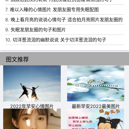
18、今天下午出去外面依然还是很冷，去了弟弟家浇完花，
7.
难以入睡的心情图片 发朋友圈专用失眠配图
又去了商场。商场里播放着欢快的过年歌曲，洋溢着过年的
8.
晚上看月亮的说说心情句子 适合拍月亮照片发朋友圈的
气氛，感觉离年越来越近啦!
文案
9.
失眠发朋友圈的句子和图片
19、刚刚同事在讨论今天农历多少 后天就要祭灶神了 意味
10.
切洋葱流泪的幽默说说 关于切洋葱流泪的句子
着离过年越来越近了哦 感觉不久的将来 自己就不再是中年
少女 而是老年少女惹)3
图文推荐
20、离过年越来越近 我的压迫感越来越强 它在悄无声息的
提醒我 又他妈过去一年了 你还是这逼样 所以最近我在自我
反省 今后的日子我得过的惨一点了
21、离过年越来越近了，离你走的那天也越来越元，我以为
今天过年还能和你一起过，结果还是奢望了，我每次都在想
2022年早安心情图片
最新早安2022最美图片
没有你，我该怎么办，路怎么走，没有方向的时间在流走…
22、离过年的时间越来越近了害怕回去过年感觉没给爸爸