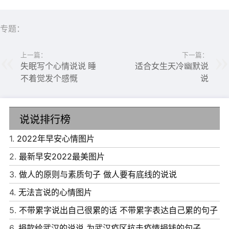
13、离过年越来越近了，可咋就是没小时候热闹了啊?都感
专题：
觉不到年味儿了!
14、离过年越来越近，越不想回家，刚刚我那亲妹说她忙完
上一篇：
下一篇：
失眠写个心情说说 睡
适合女生天冷幽默说
了，晚上就可以回家了，但被我拒绝了
不着觉发个感慨
说
15、离年越来越近了，我也越来越，害怕过这个年，不回
家，怕他们难过，回去，怕会更难过，年关难熬呀!
说说排行榜
16、离过年的时间越来越近了，说真的不想回家，在这里生
1.
2022年早安心情图片
活习惯了，熟悉的人熟悉的事，熟悉的生活。可是还是一个
2.
最新早安2022最美图片
人
3.
做人的原则与素质句子 做人要有底线的说说
17、离过年越来越近，离春天也越来越近的新鲜一周，身体
4.
无法言说的心情图片
方面防寒保暖记得我们还在冬天呢，心理上立春过后，梅花
5.
不带累字说出自己很累的话 不带累字表达自己累的句子
渐渐绽放开始春消息
6.
捐款给武汉的说说 为武汉疫区抗击疫情捐钱的句子