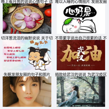
晚上看月亮的说说心情句子 适
难以入睡的心情图片 发朋友圈
合拍月亮照片发朋友圈的文案
专用失眠配图
切洋葱流泪的幽默说说 关于切
不带累字说出自己很累的话 不
洋葱流泪的句子
带累字表达自己累的句子
失眠发朋友圈的句子和图片
捐款给武汉的说说 为武汉疫区
抗击疫情捐钱的句子