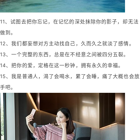
11、试图去把你忘记，在记忆的深处抹除你的影子，却无法
做到。
12、我们都妄想对方主动找自己，久而久之就淡了感情。
13、一个完整的东西，总是在不经意之间被四分五裂。
14、把你的爱，定格在这一秒钟，拥有永久的幸福。
15、我是普通人，渴了会喝水，累了会睡，痛了大概也会放
手吧。