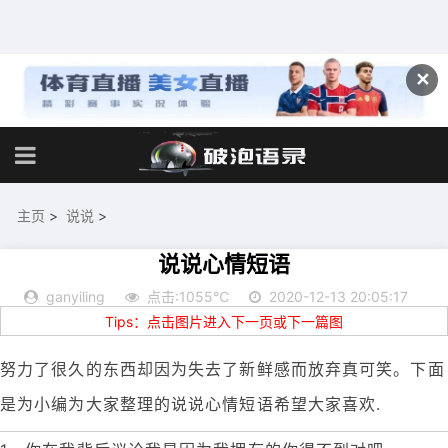
✕
主页
>
说说
>
说说心情短语
ganyiling
点击:1055℃
2020-12-13 20:05:17
Tips：点击图片进入下一页或下一篇图
努力了很久的东西却因为失去了新鲜感而放弃真可笑。下面
是为小编为大家整理的说说心情短语希望大家喜欢.