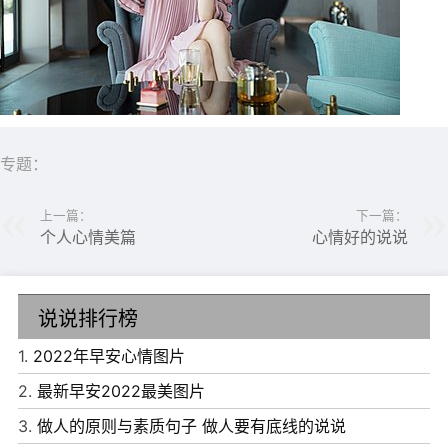
专题：
上一篇：
下一篇：
个人心情美篇
心情好的说说
说说排行榜
1.
2022年早安心情图片
2.
最新早安2022最美图片
3.
做人的原则与素质句子 做人要有底线的说说