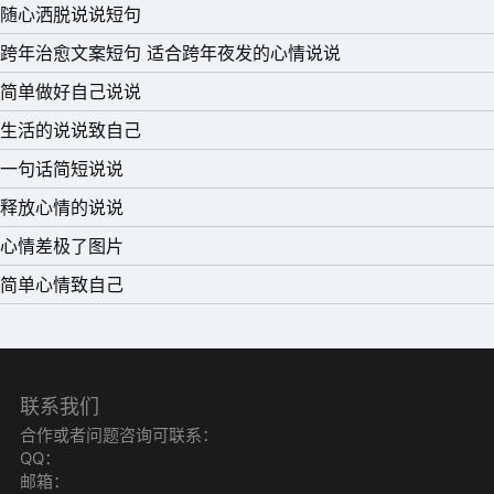
随心洒脱说说短句
的结果和你以为的差得太远，你总是和自己在较劲。
跨年治愈文案短句 适合跨年夜发的心情说说
14、 你看到的洒脱，都是我心碎之后的无可奈何。时间没
简单做好自己说说
有让我忘了你，而是让我习惯了想你，不能遗忘的人终究难
生活的说说致自己
忘。
一句话简短说说
15、 明明想念的不得了，却还要装出一副很淡然的样子，
释放心情的说说
自己想想都觉得心酸。
心情差极了图片
简单心情致自己
联系我们
合作或者问题咨询可联系：
QQ：
邮箱：