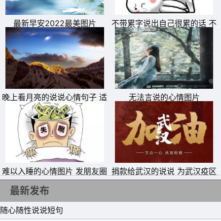
最新早安2022最美图片
不带累字说出自己很累的话 不
带累字表达自己累的句子
晚上看月亮的说说心情句子 适
无法言说的心情图片
合拍月亮照片发朋友圈的文案
11、 有些人，有些事，该忘就忘了吧，人家从没把你放心
里过，你又何必自作多情。
难以入睡的心情图片 发朋友圈
捐款给武汉的说说 为武汉疫区
12、 这是一个弱肉强食的世界，如果你沉浸在那么点不公
专用失眠配图
抗击疫情捐钱的句子
最新发布
平中不断自怨自艾，就只有淘汰的份。
随心随性说说短句
13、 有时候你生气、愤怒、伤心，其实只是因为你所得到