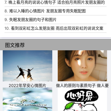
7.
晚上看月亮的说说心情句子 适合拍月亮照片发朋友圈的
文案
8.
难以入睡的心情图片 发朋友圈专用失眠配图
9.
失眠发朋友圈的句子和图片
6、 我爱你的这些年，好像醉酒走钢索，不怕摔死，就怕酒
10.
看到双彩虹怎么发朋友圈 雨后出现双彩虹的说说文案
醒。
7、 我的烈早在你身上用尽了，以后别人喝到的，只不过是
图文推荐
一杯没味道的酒。
8、 后来才发现，你的名字对我来说是一场灾难。
9、 也许他只是暧昧成瘾，而你却走了心。
10、 当眼泪流下来，才知道，分开也是另一种明白。
2022年早安心情图片
做人的原则与素质句子 做人要
有底线的说说