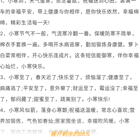
1、小寒到，天气虽寒，思念蔓延，祝福送到心田，装满一
车的幸福平安，带上健康与你相伴，愿你快乐依然，幸福绵
绵，精彩生活每一天!
2、小寒节气不一般，气流寒冷翻一番。保暖防寒不简单，
棉衣手套换一遍。多喝开水病逃窜，勤加锻炼身康健。萝卜
白菜常相伴，开心快乐连成片。这条短信能御寒，伴你幸福
心灿烂，小寒快乐。
3、小寒至了，春天近了;快乐至了，烦恼溜了;健康至了，
病痛逃了;平安至了，意外窜了;财运至了，霉运没了;幸福至
了，郁闷藏了;甜蜜至了，疏离别了。小寒快乐!
4、小寒风似箭，落身心寒颤;祝福送温暖，常念心喜欢;营
养加锻炼，气色如春灿;居家围坐谈，幸福吹风暖。小寒
了，祝你工作愉快，合家美满，身体康健。
展开剩余的86%