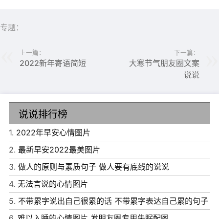
5、小寒到，把烦恼交出来，我要你快乐精彩;把疲倦交出
来，我要你悠闲自在;把忧伤交出来，我要你幸福康泰。不
专题：
许不交，不许保留，愿你好运相伴无限头!
上一篇：
下一篇：
6、小寒节气到，防寒有诀窍，穿上厚棉袄，戴上暖手套，
2022新年寄语简短
大寒节气朋友圈文案
围巾要系牢，心情保持好，经常微微笑，亲人常拥抱，朋友
说说
多关照，问候需趁早，短信我先到。
7、最寒最冷是小寒，时令正是数九，气温达到最低点，叮
说说排行榜
嘱一声在耳边，外出穿暖要防寒，预防流感千千万，多穿衣
1.
2022年早安心情图片
服多吃饭，健康快乐常相伴，发条短信送温暖，小寒也能似
2.
最新早安2022最美图片
春天!
3.
做人的原则与素质句子 做人要有底线的说说
8、今日小寒，把“心情”装在棉被中暖暖，把“快乐”放在手
4.
无法言说的心情图片
心中揉揉，把“烦恼”留在冷气中散散，把“关爱”放在交流中
5.
不带累字说出自己很累的话 不带累字表达自己累的句子
融融，寒寒的天，冷冷的气，请躺在暖暖的被窝中，读我这
6.
难以入睡的心情图片 发朋友圈专用失眠配图