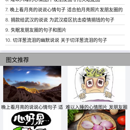
封情深深的信，小寒快乐!
7.
晚上看月亮的说说心情句子 适合拍月亮照片发朋友圈的
9、小寒来到，寒气逼人，带上“防寒”手榴弹，拿起“温暖”
文案
8.
捐款给武汉的说说 为武汉疫区抗击疫情捐钱的句子
机关枪，高呼“打倒严寒，还我温暖”口号，向温暖出发，向
9.
失眠发朋友圈的句子和图片
快乐奋进。小寒到，祝你冬日温暖，身体康健，小寒快乐!
10.
切洋葱流泪的幽默说说 关于切洋葱流泪的句子
10、小寒天冷了，天冷云为裳，地冷雪盖上，鱼冷水底藏，
鸟冷垒窝忙，你冷我牵肠，友情做针线，祝福化棉衣，温情
图文推荐
暖心房，祝愿友安康，天天喜洋洋!
11、天气寒冷地冰冻，小寒节气已来到;空气干冷气温降，
温度下降已零下;关心短信温暖送，提醒朋友多保重;问候句
句表祝福，祝愿朋友小寒节气乐相伴。
12、寒风萧萧，卷走昨日之烦恼;雪花飘飘，舞动浪漫的歌
晚上看月亮的说说心情句子 适
难以入睡的心情图片 发朋友圈
合拍月亮照片发朋友圈的文案
专用失眠配图
谣;梅香阵阵，香气扑鼻常欢笑;祝愿条条，快乐幸福将你绕;
小寒节气到，愿你幸福乐逍遥!