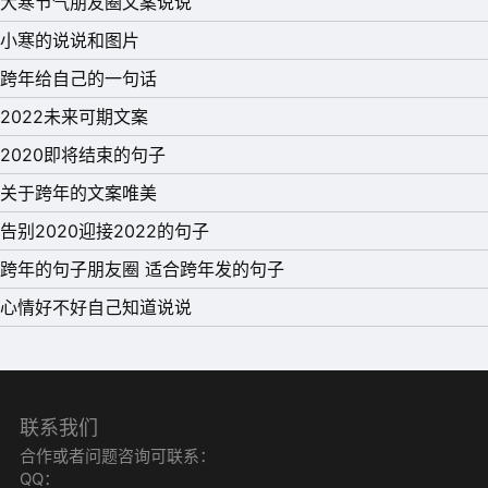
大寒节气朋友圈文案说说
问候先行。窗外已飘白，踏雪遍地银;谈笑驱愁绪，寄语存
小寒的说说和图片
真情。无聒噪之乱耳，无工作之劳形。我曰：小寒天冷，多
跨年给自己的一句话
多保重!
2022未来可期文案
15、小寒防冻绝招有：忙碌之余多打球;叫上朋友喝点酒;加
2020即将结束的句子
油整个小两口，冷了也好牵牵手，偶尔还能搂一搂，幸福一
关于跨年的文案唯美
生到白头!祝小寒快乐!
告别2020迎接2022的句子
16、我收集春天的温馨，储存夏天的热量，提取秋天的快
跨年的句子朋友圈 适合跨年发的句子
乐，就为了在冬日小寒到来的这一天，夹杂着我的祝福发给
心情好不好自己知道说说
你，祝节日快乐!记得添衣哦!
17、小寒节气到，防寒有诀窍，穿上厚棉袄，戴上暖手套，
围巾要系牢，心情保持好，经常微微笑，亲人常拥抱，朋友
联系我们
多关照，问候需趁早，短信我先到。
合作或者问题咨询可联系：
18、心意，似雪飞舞，弥漫情谊无数;牵挂，透心彻骨，扯
QQ：