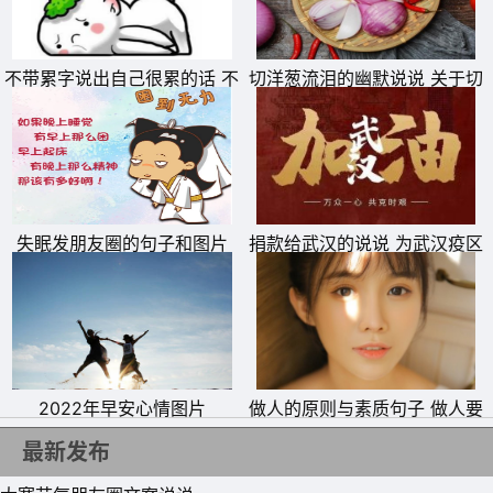
13、小寒节气祝福到，愿我的短信比别人快，比雪花早;愿
你的心情像蜜一样甜，像花一样好;愿你的身体像牛一样
不带累字说出自己很累的话 不
切洋葱流泪的幽默说说 关于切
壮，像虎一样棒;祝你笑口常开，快快乐乐!
带累字表达自己累的句子
洋葱流泪的句子
失眠发朋友圈的句子和图片
捐款给武汉的说说 为武汉疫区
抗击疫情捐钱的句子
2022年早安心情图片
做人的原则与素质句子 做人要
有底线的说说
最新发布
14、语不在深，达意则行;话不在多，心诚则灵;斯是小寒，