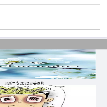
支
长
，
珍
最新早安2022最美图片
切