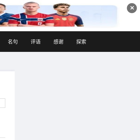
✕
名句
评语
感谢
探索
，