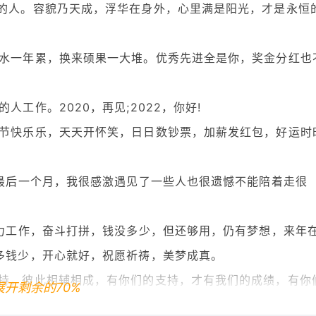
足的人。容貌乃天成，浮华在身外，心里满是阳光，才是永恒
汗水一年累，换来硕果一大堆。优秀先进全是你，奖金分红也
工作。2020，再见;2022，你好!
春节快乐乐，天天开怀笑，日日数钞票，加薪发红包，好运时
的最后一个月，我很感激遇见了一些人也很遗憾不能陪着走很
努力工作，奋斗打拼，钱没多少，但还够用，仍有梦想，来年
钱多钱少，开心就好，祝愿祈祷，美梦成真。
支持，彼此相辅相成，有你们的支持，才有我们的成绩，有你
展开剩余的70%
互监督，一起进步，再创佳绩。