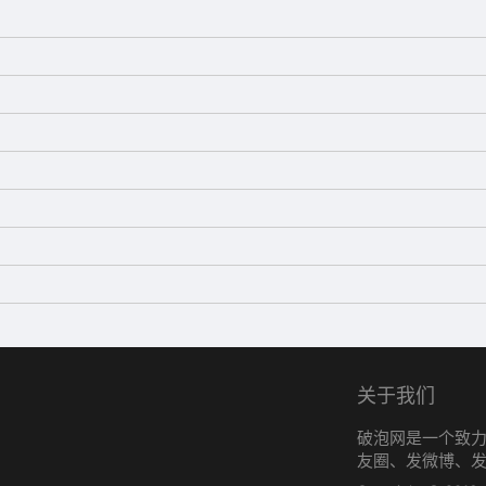
要走好。2020，再见;2022，你好!
，请低调莫提，收获的经历，请用心整理，收获的快乐，请用
开新篇，再创辉煌佳绩。
收获情感，梦想里的事，端正方向，目标上的事，把握希望，
多，愿2022年的你更成功，更快乐。
关于我们
破泡网是一个致
友圈、发微博、