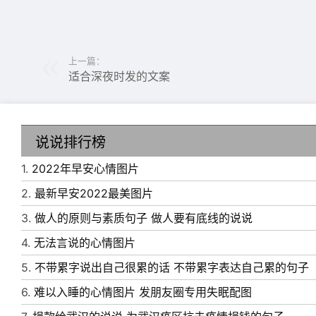
8、 又到年末疯狂跳槽时，精明“跳蚤”这样做：
法，未雨绸缪;6保密做好。祝你越跳越高
9、 回首过去一年;你用孜孜不倦的心态，证
上一篇：
适合深夜时发的文案
的业绩。展望新的一年;希望你修身养性，自强
地。
说说排行榜
10、 我们如智者，面对生活乐观积极，我们
1.
2022年早安心情图片
我们为德者，化解仇恨以德报怨，这一年我们收
2.
最新早安2022最美图片
11、 岁末，又到岁末。感谢您一年的付出与
3.
做人的原则与素质句子 做人要有底线的说说
年您一如既往的工作，收获加倍的快乐，充实幸
4.
无法言说的心情图片
12、情不知所起，一往而深。2020，再见;202
5.
不带累字说出自己很累的话 不带累字表达自己累的句子
13、 年终不是终点，元旦不仅开篇，经验需要总
6.
难以入睡的心情图片 发朋友圈专用失眠配图
煌我们继续奔来，用一份心情奔向目标，用一份