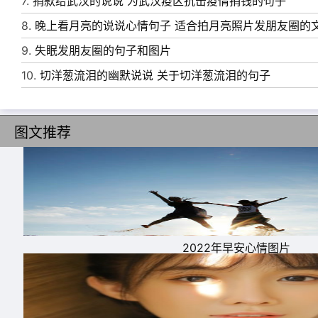
7.
捐款给武汉的说说 为武汉疫区抗击疫情捐钱的句子
好。
8.
晚上看月亮的说说心情句子 适合拍月亮照片发朋友圈的
14、 要低估消极心理“否定”的力量，它会赶走所
9.
失眠发朋友圈的句子和图片
15、 祝你新的一年里大红大紫，大吉大利，
10.
切洋葱流泪的幽默说说 关于切洋葱流泪的句子
票你来签，数字我来写。
16、 告别过去，迎接未来，新的一年，祝大家
图文推荐
17、 在这欢喜的时刻，在这总结的时间，愿
自己的，喝酒喝出情谊，谈心谈出欢喜，愿的大
18、 年第一天，许下第一份愿望吧，闭上眼
有憧憬的日子是惊喜的。春节快乐!
19、 怀念总在离别时，就要和2020说再见了
2022年早安心情图片
藏于记忆中，亲爱的朋友你要永远快乐健康!
20、 忙一年，事事不能尽如愿，朋友少见心挂念