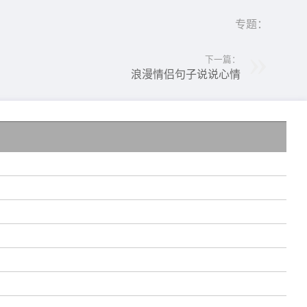
专题：
下一篇：
浪漫情侣句子说说心情
，
!
辉