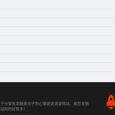
情
愿
力于分享各类精美句子的心情说说语录网站，是您发朋
发动态的好帮手！