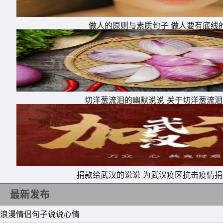
顺利!
做人的原则与素质句子 做人要有底线
21、 让我们送走2020年，送走大打闹闹不痛
福，新欢变旧爱感情更加深厚，理想变现实更加
22、 如果青春的发卷可以用胜利换取，无疑他会
23、 宁静的快乐，开阔的好运，让新年花香四
切洋葱流泪的幽默说说 关于切洋葱流
让忙碌睡觉，愿你新年轻松逍遥!元旦快乐!
24、 最后一天，“脱掉”2020烦恼旧装，“卸去”
乐新衣裳。辞旧迎新，愿2022年的你事业顺心
25、 不论好坏，我们没有选择的只能向前走，
步，愿家人身体健康。
捐款给武汉的说说 为武汉疫区抗击疫情
26、 这一页即将翻过去，成长路上几多收获几
最新发布
再迷茫，让脸上带着笑颜，开启新的航向。
浪漫情侣句子说说心情