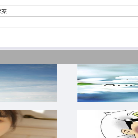
文案
有的好运。2020，再见;2022，你好!
大放异彩，这是我给你的大大礼物，你就给我回个小红包吧，
心想事成。
大家犒劳自己的身体，解放自己的心情，总结自己的经历，成
家多多努力，再创辉煌。
睛，双手合十，心中默念，梦想成真。有期待的生活是快乐的
，蓦然发现，太多不舍，这一年，我许下愿望，让2020永远
，抽空一定见一见!祝2020收获多多，2022梦想满满，一