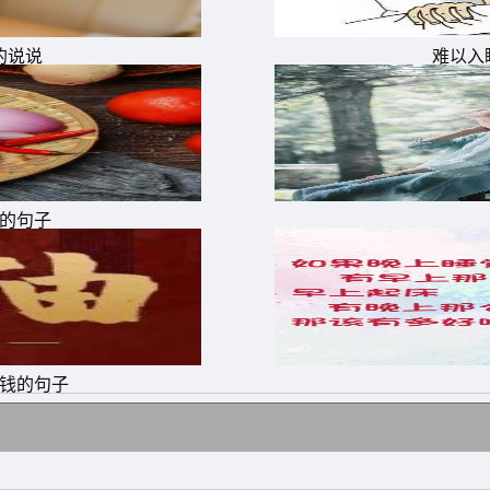
的说说
难以入
快，送走霉运，送走失败，送走灾难，让我们一起为2022祈
成功，空气更加新鲜，健康常常伴随你左右，对你不离不弃!
用他的若干胜利交换。2020，再见;2022，你好!
溢;自在的行走，惬意地生活，让新年趣味盎然。把烦恼丢掉
泪的句子
2020悲伤容妆，“洗掉”2020忧郁污垢，“换上”2022开心
，大吉大利。
不告别过去，只是迎接更好的未来。2022，愿离梦想更进一
捐钱的句子
多欢喜，2022，让记忆不再流浪，让快乐不再孤单，让梦想