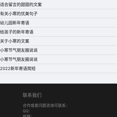
27、 自己选择的路，跪着也要走完，不仅走完，还
适合留言的甜甜的文案
28、 收获的情谊，请多多珍惜，收获的成绩
有关小寒的优美句子
铭记，路还是要继续，年还是要更替，愿2022
幼儿园新年寄语
29、 工作上的事，总结经验，生活上的时，
给孩子的新年寄语
2022年的成就收获更多，2022的成长增加许
关于小寒的文案
小寒节气朋友圈说说
小寒节气朋友圈说说
2022新年寄语简短
联系我们
合作或者问题咨询可联系：
QQ：
邮箱：