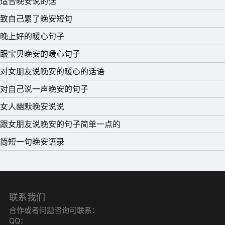
适合晚安说的话
12、悟空最幸福的事不是七十二变，而是重获自由;唐僧最
致自己累了晚安短句
幸福的事不是美女相伴，而是取得真经;我最幸福的事不是
晚上好的暖心句子
功成名就，而是爱上你。
跟宝贝晚安的暖心句子
13、后来时间都与你有关，还好是你，成为我的喜欢。
对女朋友说晚安的暖心的话语
14、我不太会说什么动人的情话，撩人我也不会。如果不小
对自己说一声晚安的句子
心撩到你，对不起，我是真心的。
女人幽默晚安说说
15、如果你敢用一辈子的幸福来赌，拼了命我也不会让你
跟女朋友说晚安的句子简单一点的
输。
简短一句晚安语录
联系我们
合作或者问题咨询可联系：
QQ：