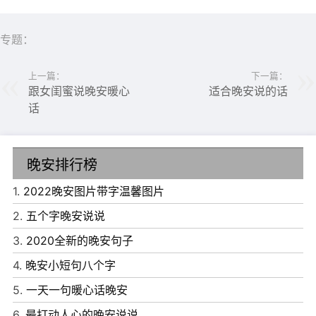
专题：
上一篇：
下一篇：
跟女闺蜜说晚安暖心
适合晚安说的话
话
晚安排行榜
1.
2022晚安图片带字温馨图片
2.
五个字晚安说说
3.
2020全新的晚安句子
4.
晚安小短句八个字
5.
一天一句暖心话晚安
6、过去的爱情，没有网聊，没有短信，我若想你，就翻过
6.
最打动人心的晚安说说