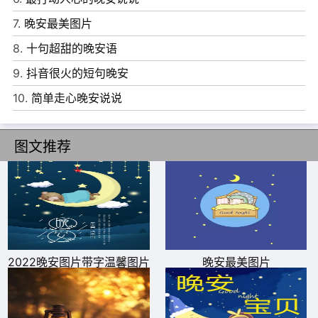
两座山，走上五里路，去牵你的手。多美好。
7.
晚安最美图片
7、多想情窦初开是你，细水长流是你，柴米油盐是你，余
8.
十句超甜的晚安语
生白首的也是你!
9.
抖音很火的短句晚安
8、吵过，闹过，疯狂过，却从来没有后悔过，我们越来越
10.
简单走心晚安说说
笃定地相信，天长地久也不久。
9、希望有一天，聊天记录会变成耳边温柔炙热的呼吸，电
图文推荐
话里的晚安会变成脸颊的亲吻，希望我们所希望的，都能如
愿以偿妥妥地早日到来。
10、我生来执拗，喜恶分明，所以我喜欢你，不是一时兴
起，也不是心口不一。
2022晚安图片带字温馨图片
晚安最美图片