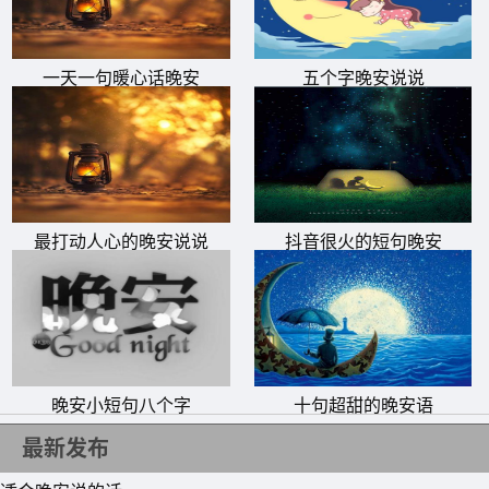
一天一句暖心话晚安
五个字晚安说说
最打动人心的晚安说说
抖音很火的短句晚安
晚安小短句八个字
十句超甜的晚安语
11、陪你青丝变白发，陪你朝阳又夕下，我们三餐四季，我
最新发布
们煮茶赏花。