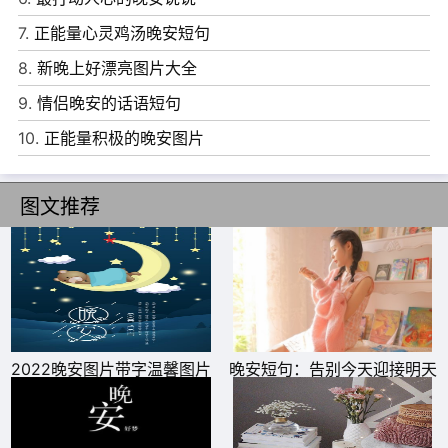
7.
正能量心灵鸡汤晚安短句
8.
新晚上好漂亮图片大全
9.
情侣晚安的话语短句
10.
正能量积极的晚安图片
6、时间是单行道，过去了，回不来。晚安!
图文推荐
7、不是每句"对不起"，都能换来"没关系"。 晚安!
8、做人不成功，成功是暂时的;做人成功，不成功也是暂时
的。晚安!
9、似水流年才是一个人的一切，其余的全是片刻的欢娱和
2022晚安图片带字温馨图片
晚安短句：告别今天迎接明天
不幸。晚安!
正能量的句子
10、就连看着同样的东西，有着同样感受的人，都会错身而
过，大家都了解，那种悲哀。为了总有一天要看穿，每天都