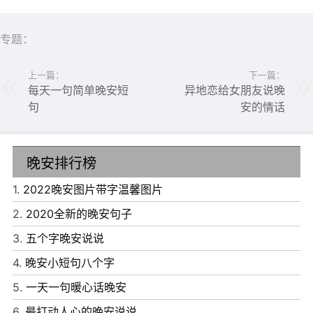
哄，我学会了坚强;怕的时候没人陪，我学会了勇敢;烦的时
候没人问，我学会了承受;累的时候没人可以依靠，我学会
专题：
了自立。凡事要靠自己，改变命运更要靠自己。凡事需坚
上一篇：
下一篇：
持、凡事需忍耐、凡事需付出、凡事需尽力。世上没有天生
每天一句简单晚安短
异地恋给女朋友说晚
的强者，强者是磨练出来的。晚安!
句
安的情话
晚安排行榜
1.
2022晚安图片带字温馨图片
2.
2020全新的晚安句子
3.
五个字晚安说说
4.
晚安小短句八个字
5.
一天一句暖心话晚安
6.
最打动人心的晚安说说