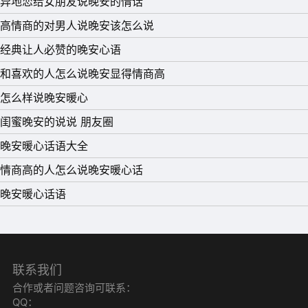
异地恋给女朋友说晚安的情话
高情商的对男人说晚安该怎么说
经典让人必赞的晚安心语
11、我想要的未来，有房子住，不用多大，最好窗外有阳
和喜欢的人怎么说晚安显得情商高
光;早晚有酸奶，一天能吃上苹果，有锅给我煮汤，偶尔能
怎么样说晚安暖心
逛逛公园，一年能陪爸妈几次;有工作，有本，有单反，有
闺蜜晚安的说说 朋友圈
书看，有歌听;朋友偶尔奔过来聚一起，偶尔能到处走走，
晚安暖心话语大全
有这样，就很幸福了。晚安!
情商高的人怎么说晚安暖心话
12、我曾是世界上最幸福的人，现在纵使骗得了别人，也骗
晚安暖心话语
不了自己的心。你离开以后，我并不幸福。 晚安~
13、有些东西，并不是越浓越好，要恰到好处。深深的话我
们浅浅地说，长长的路我们慢慢地走。晚安!
14、每个人都是独立的个体，都有属于自己的生活方式。你
联系我们
合作或者问题咨询可联系：
不可能 成为别人，别人也不可能成为你。你的生活别人不
QQ：