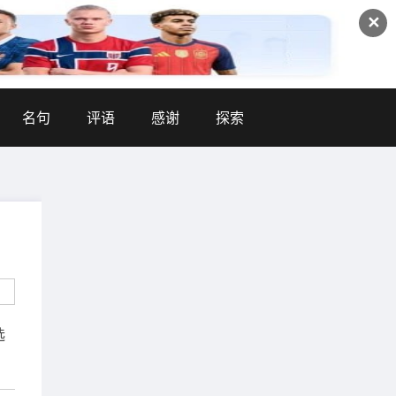
✕
名句
评语
感谢
探索
选