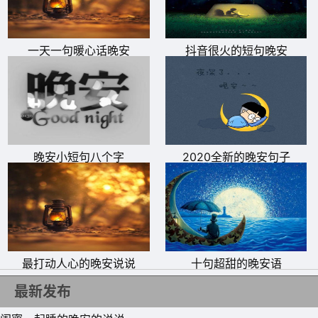
一天一句暖心话晚安
抖音很火的短句晚安
11、早点休息吧。明天还要上班，你今天坐车也累了。你要
乖乖的哦!晚安，亲一下睡觉!
12、壁灯微微亮，勾勒出你的脸庞，也刻在我的心上。亲爱
晚安小短句八个字
2020全新的晚安句子
的，愿你晚安，期待在梦中，看见，你的模样!
13、明天的天空依然晴朗，明天的太阳会最明亮。美美的睡
一觉吧，晚安!
14、我的梦中夜夜有你我想，我也一定走进了你的梦里愿我
最打动人心的晚安说说
十句超甜的晚安语
们在同一星空下编织思念!晚安，祝今晚好梦!
最新发布
15、我想跟你商量个事儿，不求同日同时同分同秒醒，但求