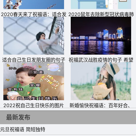
葡萄酒开胃，黄酒可养颜。酒前先吃食，给胃把底垫。斗酒
损健康，劝酒不文明。祝你少犯忌，过个健康年。
2020春天来了祝福语：适合发
2020鼠年去除新型冠状病毒肺
朋友圈的春暖花开说说
炎祝福语 武汉疫情牵动感恩医
12、春节最爱狂欢，百事健康为先：忌烟酒过量，保证适
护说说
当;忌鱼肉满肚，荤素有度;忌熬夜伤神，早睡早起，祝你有
个好身体，万事顺心又如意，春节快乐!
13、偶尔的繁忙，不代表遗忘;春节的到来，愿您心情荡漾;
适合自己生日发朋友圈的句子
祝福武汉战胜疫情的句子 希望
曾落下的问候，这次一起补偿;所有的关心，凝聚一条短
祝愿自己生日快乐的唯美短句
逆行的医护人员平安凯旋说说
信，愿您幸福安康!春节快乐!
14、祝您新年快乐，身体健康，全家幸福，工作顺利，万事
如意。
2022祝自己生日快乐的图片
新婚愉快祝福语：百年好合、
永结同心，幸福美满、永结同
最新发布
心！
元旦祝福语 简短独特