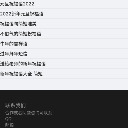
元旦祝福语2022
2022新年元旦祝福语
祝福语句简短唯美
不俗气的简短祝福语
牛年的吉祥语
过年拜年短信
15、 曾经拥有的不要忘记，属于自己的不要放弃，辛苦得
送给老师的新年祝福语
来的更要珍惜，已经失去的当作回忆，愿你未来一切都能顺
新年祝福语大全 简短
顺利利。春节快乐!
16、 我的问候随着零点的钟声送到，我的祝福伴着歌声第
一个到达，我的拥抱在新的一年第一个给你，祝新的一年一
联系我们
合作或者问题咨询可联系：
切依然顺利，吉祥如意，新年快乐。
QQ：
17、 年初一祝你：一元复始、万象更新;年年如意、岁岁平
邮箱：