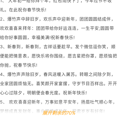
1、 大年初一给你拜个年，红包雨快下了，今年过节不收
礼。在此祝你春节快乐!
2、爆竹声中辞旧岁，欢乐声中迎新年，团团圆圆结成伴，
欢欢喜喜来拜年：团团带给你好运连连，一生平安;圆圆带
给你好事圆圆，幸福美满!祝新春快乐!
3、新春到，新春到，吉祥话要趁早。发个微信逗你笑，顺
便能把情意表，愿快乐将你围绕，愿吉星把你罩，愿烦恼把
你抛，祝春节快乐!
4、爆竹声声除旧岁，春风送暖入屠苏。转眼之间除夕到，
全家团圆烦恼无。喜笑颜开家宴摆，守岁节目百样出。开开
心心过除夕，明朝便会春光度。祝新年快乐!
5、 欢欢喜喜迎新年，万事如意平安年，扬眉吐气顺心年，
梦想成真发财年，事业辉煌成功年，祝君岁岁有好年!
展开剩余的70%