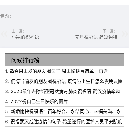
6、 倒计时的钟声，是回家的集结号;小小的票根，是回家
的路标;满满的行囊，装着浓浓的思念;勿勿的步伐，踩出团
专题：
圆的舞步;春节返乡，祝一路平安!
上一篇：
下一篇：
7、 拜年送什么?送你红包，俗气!送你特产，老气!送你水
小寒的祝福语
元旦祝福语 简短独特
果，土气!还是送你短信，有创意!用短信送关心，这是我的
心意!新年好!
问候排行榜
1.
适合周末发的朋友圈句子 周末愉快最简单一句话
2.
疫情当前发的朋友圈祝福语 疫情碰上生日怎么发朋友圈
说说
3.
2020鼠年去除新型冠状病毒肺炎祝福语 武汉疫情牵动
感恩医护说说
4.
2022祝自己生日快乐的图片
5.
新婚愉快祝福语：百年好合、永结同心，幸福美满、永
结同心！
6.
祝福武汉战胜疫情的句子 希望逆行的医护人员平安凯旋