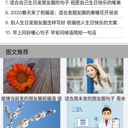
说说
7.
适合自己生日发朋友圈的句子 祝愿自己生日快乐的唯美
短句
8.
2020春天来了祝福语：适合发朋友圈的春暖花开说说
9.
别人生日发朋友圈怎样写好 祝福他人生日快乐的文案
8、 声声爆竹震动思念的神经，绚丽烟花照亮湿润的眼睛，
10.
早上问好暖心句子 早安问候语简短一句话
团圆饺子饱含浓浓的温情，任何的祝福都显得太轻太轻，给
您拜年了，新年好!
图文推荐
9、 一串串鞭炮绽放快乐，一家家团圆热闹欢笑，一声声祝
福嵌满真情。新年第一天，祝步步高升飞龙在天，年年幸福
龙凤呈祥!
10、新年祝福不求最早，不求最好，但求最诚!我的祝福不
疫情当前发的朋友圈祝福语 疫
适合周末发的朋友圈句子 周末
求最美，不求最全，但求最灵!预祝：你及你的家人在新的
情碰上生日怎么发朋友圈说说
愉快最简单一句话
一年里身体健康，万事如意!
11、春节应酬多，饮酒勿过度。喝酒有禁忌，切莫惹病灾。