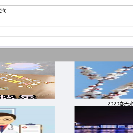
!
短句
风吹着快乐的帆载着幸福的船，飘向你，送你世上所有的幸福
2020春