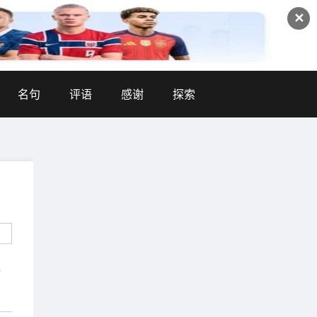
✕
名句
评语
感谢
探索
，