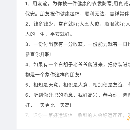
1、用友谊，为你披一件健康的衣裳防寒;用真
保安。朋友祝你健康缠绵，顺利无边，吉祥常伴
2、钱多钱少，常有就好;人丑人俊，顺眼就好;
人的一生，平安就好。
3、一份付出就有一分收获，一份能力就有一日
恭喜你升职!
4、如果有一个白胡子老爷爷爬进来，把你装进
物是一个象你这样的朋友!
5、相知是天意，相识是人意，相加便是友谊，
6、听到你升职的消息，我好高兴，恭喜你，鸿
好，一天更比一天高!
7、送你一第好运短信：收到的人会好运连连，
发财，删除的人会一生事如意。