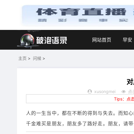
网站首页
早安
主页
>
问候
>
对
xusongmei
点
Tips：
人的一生当中，都在不断的得到与失去。而知心
千金难买是朋友，朋友多了路好走。朋友，请带