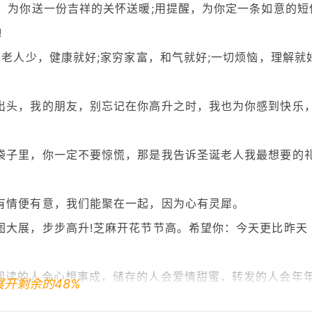
诚，为你送一份吉祥的关怀送暖;用提醒，为你定一条如意的短
!
人老人少，健康就好;家穷家富，和气就好;一切烦恼，理解就好
出头，我的朋友，别忘记在你高升之时，我也为你感到快乐
袋子里，你一定不要惊慌，那是我告诉圣诞老人我最想要的
有情便有意，我们能聚在一起，因为心有灵犀。
图大展，步步高升!芝麻开花节节高。希望你：今天更比昨天
阅读的人会心想事成，储存的人会爱情甜蜜，转发的人会年
展开剩余的48%