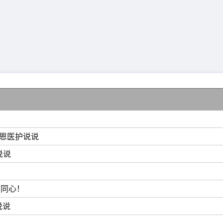
有人给你鼓励安慰，实乃人生一大喜事!朋友，在此真心的为
调雨顺”，人生“艳阳高照”，道路“晴空万里”，万事“风和日
上挺拔的高山，唱响追求梦想的欢歌;欣赏灿烂的美景，邂逅
日祝福。愿你的人生春光无限好，甜蜜多欢笑!
路路通达，出门乘金马，事业乐开花，领导把你夸，员工听你
展空间还很大，祝贺此次升职快乐，预祝下次高升发达。
感恩医护说说
送来迷人的光景，快乐的你我畅享美丽的时光，温暖的讯息传
说说
记忆。朋友不在于多少，真心才好。在我的生命里没几个真正
结同心！
说说
上脸，只要心无忧。不怕步履蹒跚，只要心无疆。不怕青春已