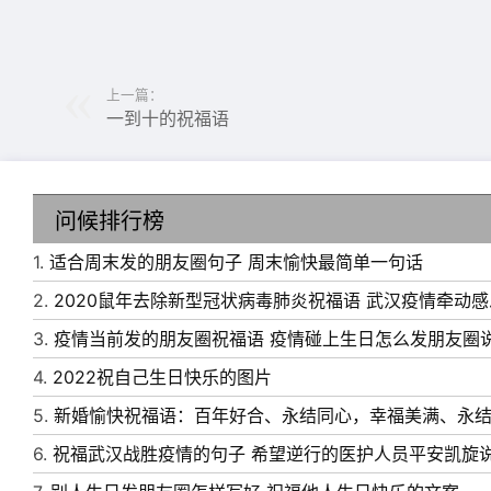
8、成功的时候有人与你分享快乐，失意的时候
快乐，恭喜贺喜，节节高升!
9、心情“云开雾散”，事业“雨后春笋”，生活“风
上一篇：
一到十的祝福语
丽”，永远“春暖花开”!朋友祝你开心快乐!
10、迎着金色的阳光，扬起执着奋进的红旗;登
美的爱情故事;感受电波的涌动，解读温暖的春
问候排行榜
11、职位高升喜事达，笑脸哈哈，事事顺发，
1.
适合周末发的朋友圈句子 周末愉快最简单一句话
话，挣来金瓜瓜，今生随意花。工作有计划，发
2.
2020鼠年去除新型冠状病毒肺炎祝福语 武汉疫情牵动
12、变换的季节捧出蓬勃的希望，彩色的春天
3.
疫情当前发的朋友圈祝福语 疫情碰上生日怎么发朋友圈
祝福的心意。愿你快乐无烦恼，幸福乐淘淘。
4.
2022祝自己生日快乐的图片
13、细数往日的点滴，有过欢笑泪水和珍贵的
5.
新婚愉快祝福语：百年好合、永结同心，幸福美满、永
知己，惟独有你!
6.
祝福武汉战胜疫情的句子 希望逆行的医护人员平安凯旋
14、时间越走越远，日子越过越快。不怕皱纹