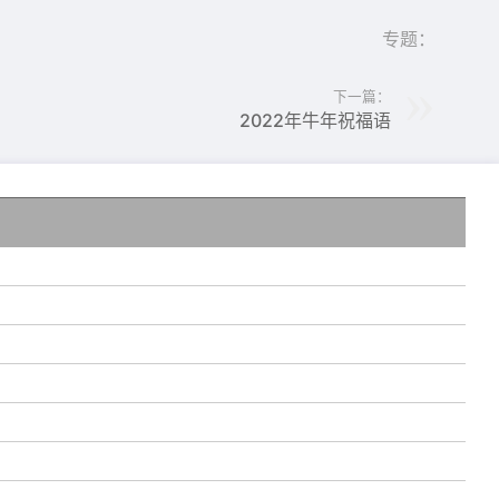
你
专题：
下一篇：
2022年牛年祝福语
甜
达
的