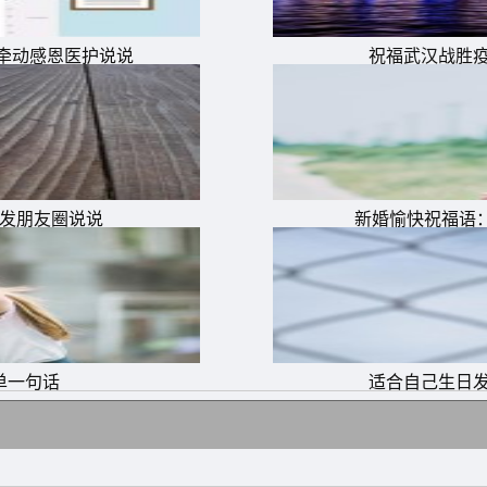
情牵动感恩医护说说
祝福武汉战胜
么发朋友圈说说
新婚愉快祝福语
单一句话
适合自己生日