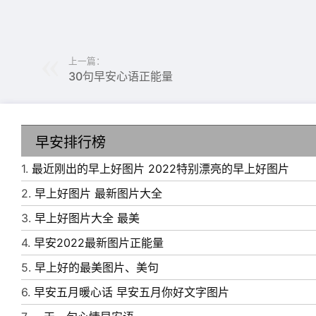
12、我一点都不遗憾没有在最好的时光遇见你
13、有些人，一旦遇见，便一眼万年;有些心动
14、想和你喝酒是假的，想醉你怀里是真的。
上一篇：
30句早安心语正能量
15、看着微笑的你，突然发现，我真是世界上
16、总有一天，你会遇到一个彩虹般绚烂的人
17、你别难过，风筝有风，海豚有海，你还有我
早安排行榜
1.
最近刚出的早上好图片 2022特别漂亮的早上好图片
18、一路走来，有千万人经过身边，可是却只
2.
早上好图片 最新图片大全
时光面前，唯有朋友永远，早安。
3.
早上好图片大全 最美
19、睁开迷人的双眼，看白云片片;舒展美丽的
4.
早安2022最新图片正能量
愿你心情无比灿烂，生活舒心无忧烦!
5.
早上好的最美图片、美句
20、清晨到，对着镜子照一照，笑一笑，所有
6.
早安五月暖心话 早安五月你好文字图片
报到，给你道声早，祝你一天幸福乐逍遥。早安