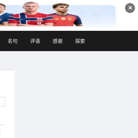
✕
名句
评语
感谢
探索
互