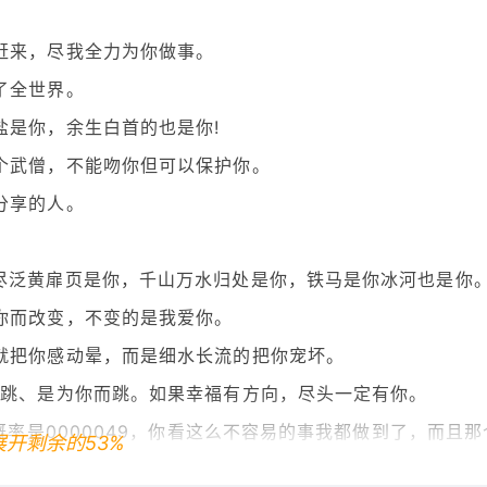
赶来，尽我全力为你做事。
了全世界。
盐是你，余生白首的也是你!
个武僧，不能吻你但可以保护你。
分享的人。
尽泛黄扉页是你，千山万水归处是你，铁马是你冰河也是你
你而改变，不变的是我爱你。
就把你感动晕，而是细水长流的把你宠坏。
而跳、是为你而跳。如果幸福有方向，尽头一定有你。
概率是0000049，你看这么不容易的事我都做到了，而且那
展开剩余的53%