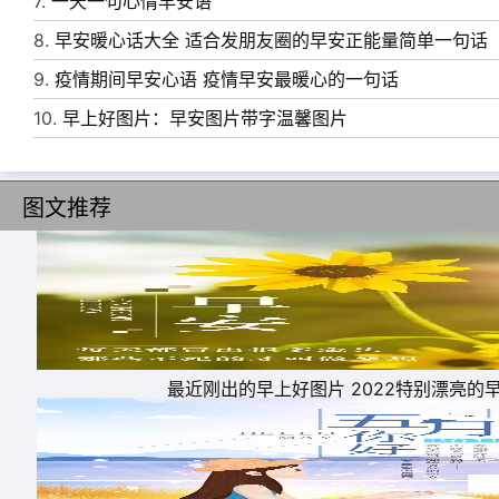
7.
一天一句心情早安语
21、感谢时光，不偏不倚，躲过了风口浪尖，
8.
早安暖心话大全 适合发朋友圈的早安正能量简单一句话
22、其实全世界最幸福的童话，不过是与你一
9.
疫情期间早安心语 疫情早安最暖心的一句话
23、三生有幸遇见你，人生只有两次幸运就好
10.
早上好图片：早安图片带字温馨图片
24、总想把世界上最好的都给你，却发现世界
25、我一点都不遗憾没有在最好的时光遇见你
图文推荐
26、我喜欢紧紧抱住你的那一刻，感觉就像得
27、在遇见你以前，我没想过要结婚，遇见了
最近刚出的早上好图片 2022特别漂亮的