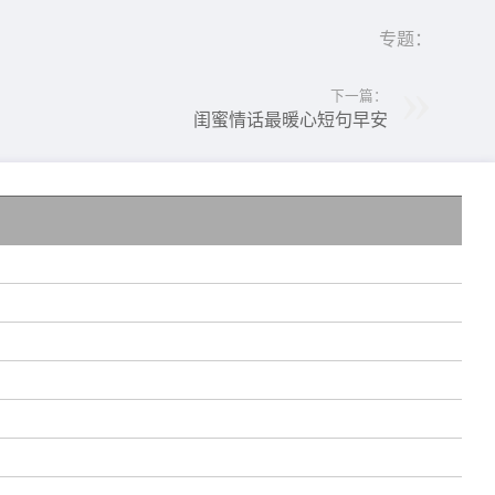
专题：
下一篇：
闺蜜情话最暖心短句早安
的
!