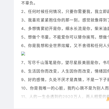
不辜负。
2、任何时候任何情况，只要你需要我，我立即
3、我喜欢紧紧抱住你的那一刻，感觉就像得到
4、多想情窦初开是你，细水长流是你，柴米油
5、想做个书童，不能爱你可以替你挨骂，想做
6、你是我想和全世界炫耀，又不舍得和任何人
7、写尽千山落笔是你，望尽星辰美丽是你，书
8、生活因你而改变，人生因你而改变，情绪因
9、好的感情，久处不厌才是真情，不是一下子
10、你是我唯一的心脏，我旳心跳不是为别人
11、人的一生会遇到约2920万人，两人相爱的
人还是你，何其有幸。