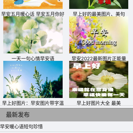
8、你笑，全世界都跟着你笑;你哭，全世界只有你一人哭。
不是环境决定心情，而是心情决定着环境，学会乐观，愿你
早安五月暖心话 早安五月你好
早上好的最美图片、美句
笑容永远灿烂!早安!
文字图片
9、睁开迷人的双眼，看白云片片;舒展美丽的笑脸，听流水
潺潺;拥抱快乐的今天，盼好运连连;朋友，早安!愿你心情无
比灿烂，生活舒心无忧烦!
一天一句心情早安语
早安2022最新图片正能量
10、不知道是谁敲开了你的心房，不知道是谁进入了你的梦
乡，不知道是谁大早晨的发来短信，让你忙活让你渴望，我
吗?是我吗?真的是我吗?哈哈，早安。
早上好图片：早安图片带字温
早上好图片大全 最美
馨图片
最新发布
早安暖心语短句珍惜