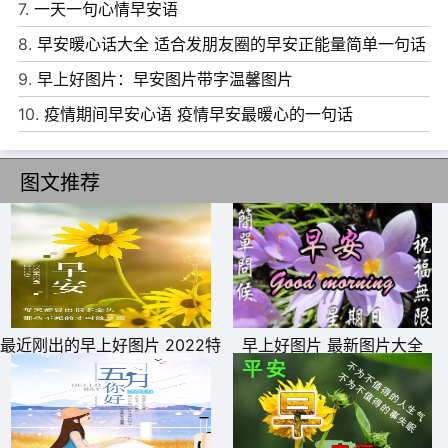
7.
一天一句心情早安语
8.
早安暖心话大全 适合发朋友圈的早安正能量简单一句话
9.
早上好图片：早安图片带字温馨图片
10.
疫情期间早安心语 疫情早安最暖心的一句话
图文推荐
6、点播你热爱的口味搭配健康的早餐，收藏你欣赏的自信
拥抱新的一天，然后用微笑带上门，出发，开始美丽，早上
好。
7、一天第一个问候送给你，让你有个好心情;第一个祝福送
最近刚出的早上好图片 2022特
早上好图片 最新图片大全
别漂亮的早上好图片
给你，祝你一天工作顺心;第一个愿望送给你，愿你永远幸
福又温馨!早安!