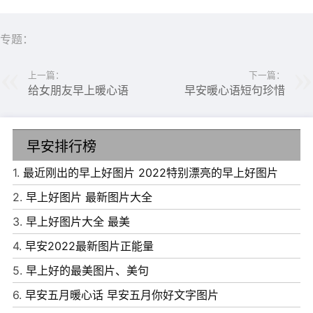
2、事多不心烦，来了就来了;倦了别硬撑，睡了就睡了;成
功莫强求，努力就对了;简单日子好好过，漫漫人生心静了
专题：
就快乐了。早安!
上一篇：
下一篇：
3、熬夜，是因为没有勇气结束这一天;赖床，是因为没有勇
给女朋友早上暖心语
早安暖心语短句珍惜
气开始这一天。祝你早安!
4、人生，就是一次不带地图的旅行，每天都是一个小探
早安排行榜
险。今天的探险要开始了，你准备好了吗?早安，亲爱的朋
1.
最近刚出的早上好图片 2022特别漂亮的早上好图片
友!
2.
早上好图片 最新图片大全
5、幸福是一想到你就心安，地要老天要荒的谁还想管;幸福
3.
早上好图片大全 最美
是一起醒来说早安，海枯石烂这种大事与我无关;幸福是完
4.
早安2022最新图片正能量
成你每一个期盼;登月或摘星留给谁去狂欢;幸福是陪着。
5.
早上好的最美图片、美句
6.
早安五月暖心话 早安五月你好文字图片