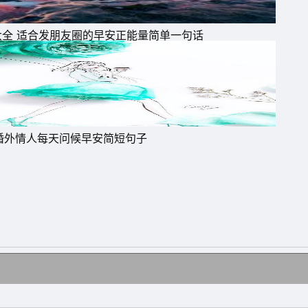
大全 适合发朋友圈的早安正能量简单一句话
婚外情人每天问候早安简短句子
天
温
给