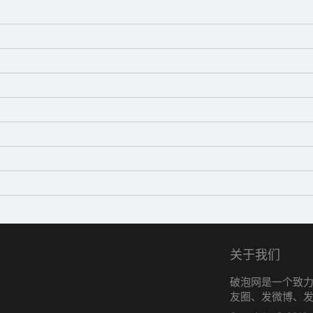
就是去做你害怕的事，直到你获得成功的经验。早安!
关于我们
破泡网是一个致
友圈、发微博、