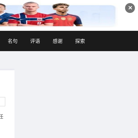
✕
名句
评语
感谢
探索
任