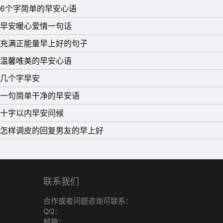
10、征服畏惧建立自信的最快最确实的方法，
6个字简单的早安心语
早安暖心爱情一句话
充满正能量早上好的句子
温馨唯美的早安心语
几个字早安
一句简单干净的早安语
十字以内早安问候
怎样调皮的回复男友的早上好
联系我们
合作或者问题咨询可联系：
QQ：
邮箱：