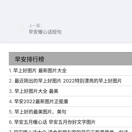
康幸福，万事顺意，早安!
3、这个世界，没有谁是谁的谁，也没有谁离不
根本就不是一条鱼。人生那么的短，我们有什么理
上一篇：
早安暖心话短句
4、只有不断找寻机会的人才会及时把握机会。早
5、清新的早晨，太阳透过空气照射到树叶上，
息：周末早安!
早安排行榜
1.
早上好图片 最新图片大全
2.
最近刚出的早上好图片 2022特别漂亮的早上好图片
3.
早上好图片大全 最美
4.
早安2022最新图片正能量
5.
早上好的最美图片、美句
6.
早安五月暖心话 早安五月你好文字图片