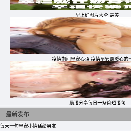
早上好图片大全 最美
疫情期间早安心语 疫情早安最暖心的
6、清晨的第一缕阳光射到你的床头，把一天的
的快乐送给你的心田，朋友，起床吧，早安!
7、有人可以宠你一辈子，要想走得精彩又坦荡
8、每个早晨，我都在等，等你睁眼发现，发现
晨语分享每日一条简短语句
柔的早安。我要让你每天听见，早安!
最新发布
9、距离常生美，无间的亲密只会令双方窒息，
它风一般的自由，你才会看到它飞舞在蓝天的景
每天一句早安小情话给男友