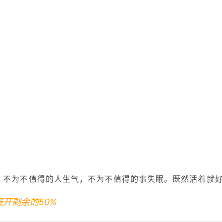
。不为不值得的人生气，不为不值得的事失眠。既然活着就
展开剩余的50%
。好朋友的祝福总是很早，愿你每天微笑，心情大好，祝你