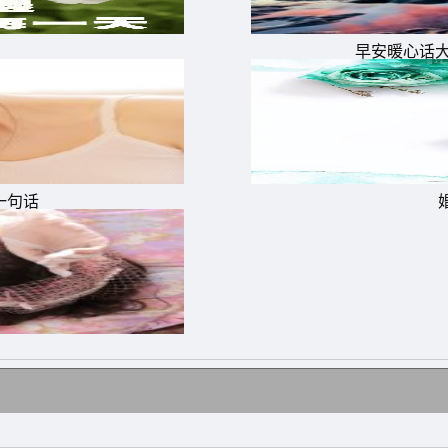
早安暖心话
一句话
温暖送上你的心头，清晨的第一声鸣叫传入你的耳中，把一
，唯有独立坚强。
我在你眼前;每个早晨，我都在等，等你侧耳聆听，聆听一声
无论朋友还是爱人，别爱得太近。爱的艺术就像风筝，只有
致。早上好!