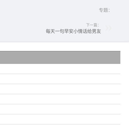
专题：
你
下一篇：
每天一句早安小情话给男友
气