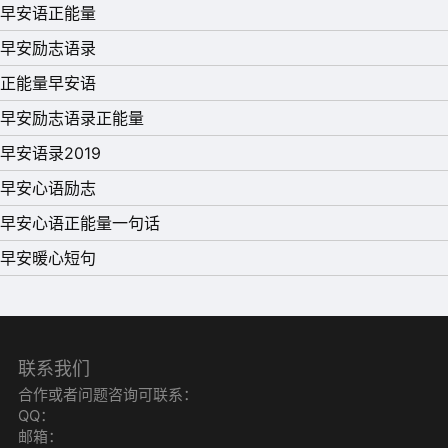
早安语正能量
早安励志语录
正能量早安语
早安励志语录正能量
早安语录2019
早安心语励志
早安心语正能量一句话
早安暖心短句
26、生活最大的幸福就是，坚信有人爱着我。对于过去，
不可忘记，但要放下。因为有明天，今天永远只是起跑线。
生活简单就迷人，人心简单就幸福；学会简单其实就不简
单。早安！
联系我们
合作或者问题咨询可联系：
27、不用羡慕梁祝化蝶般的唯美，更不用迷恋为爱的人死
QQ：
去那种悲壮。你们是一个完整的圆，谁先离去都是宿命里的
邮箱：