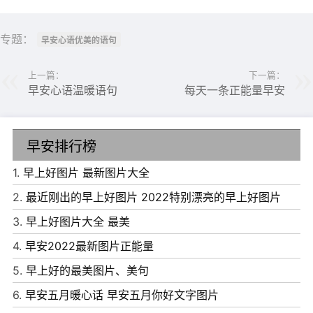
到原来的样子。早安！
专题：
早安心语优美的语句
11、其实，你不用多好，我喜欢就好，另外，我没有很好，
你不嫌弃就好。早安！
上一篇：
下一篇：
早安心语温暖语句
每天一条正能量早安
12、真正懂你的人，就算没有在你的身边，也会让你感到温
暖和心情舒畅。早安！
早安排行榜
13、生活中只有一种英雄主义，那就是在认清生活的真相之
后依然热爱生活。早安！
1.
早上好图片 最新图片大全
14、有时候你想证明给一万个人看，后来却只得到了一个明
2.
最近刚出的早上好图片 2022特别漂亮的早上好图片
白的人，那就够了。早安！
3.
早上好图片大全 最美
15、人和人终究是不同的，有人风雨中送来的晚餐，却不及
4.
早安2022最新图片正能量
某人随口的一句晚安。早安！
5.
早上好的最美图片、美句
16、有些人，有些事，该忘就忘了吧，人家从没把你放心里
6.
早安五月暖心话 早安五月你好文字图片