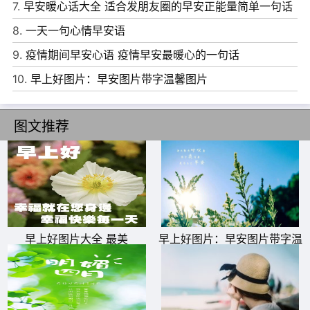
过，你又何必自作多情。早安！
7.
早安暖心话大全 适合发朋友圈的早安正能量简单一句话
17、如果幸福，那是因为我爱你，也被你所爱。如果不幸
8.
一天一句心情早安语
福，那是因为我不懂爱自己。早安！
9.
疫情期间早安心语 疫情早安最暖心的一句话
18、生命的完整，在于宽恕、容忍、等待与爱，如果没有这
10.
早上好图片：早安图片带字温馨图片
一切，拥有了所有，也是虚无。早安！
图文推荐
19、燕草如碧丝，秦桑低绿枝。当君怀归日，是妾断肠时。
春风不相识，何事入罗帏？早安！
20、翻聊天记录的时候才发现，原来以前我们有那么多话
可以说，悄无声息消失的友情才最让人怅然若失。早安！
21、明明是你先招惹我的，到最后变成我舍不得，无论我们
早上好图片大全 最美
早上好图片：早安图片带字温
最后生疏到什么样子，只希望你不要在没有我的地方把我忘
馨图片
的太干净。早安！
22、我总是关心你，你总是爱理不理。你总是把关心给别