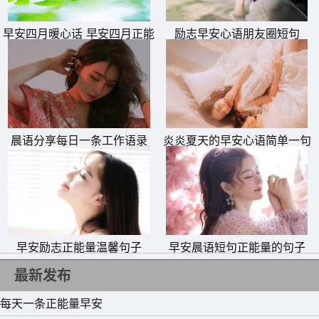
人，别人也总是对你爱理不理。我知道你不好受，可你不知
道我也难受。早安！
早安四月暖心话 早安四月正能
励志早安心语朋友圈短句
量句子、图片
23、我要的不多，一杯水，一片面包，一句我爱你。如果
可以，我希望水是你亲手倒的，面包是你亲手切的，我爱你
是你对我说的。早安！
24、真正有气质的淑女，从不炫耀她所拥有的一切。她不
晨语分享每日一条工作语录
炎炎夏天的早安心语简单一句
话
告诉人她读过什么书，去过什么地方，有多少件衣服，买过
什么珠宝，因为她没有自卑过。早安！
25、世界上只有两种可以称之为浪漫的情感：一种叫相濡
以沫，另一种叫相忘于江湖；我们要做的是争取和最爱的人
早安励志正能量温馨句子
早安晨语短句正能量的句子
相濡以沫，和次爱的人相忘于江湖。早安！
最新发布
每天一条正能量早安