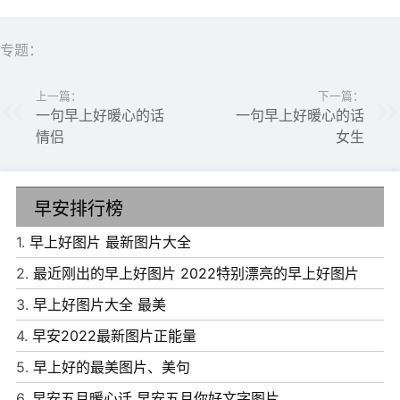
向人生辉煌的风帆;生命需要道路如高天，智者如流云。早
安!
专题：
上一篇：
下一篇：
一句早上好暖心的话
一句早上好暖心的话
情侣
女生
早安排行榜
1.
早上好图片 最新图片大全
2.
最近刚出的早上好图片 2022特别漂亮的早上好图片
3.
早上好图片大全 最美
4.
早安2022最新图片正能量
6、一句早上好，功效很奇妙，是爱的传递，是情的缠绕，
5.
早上好的最美图片、美句
日久天长，就把两颗心，紧紧的连在一起，捆扎的非常牢
6.
早安五月暖心话 早安五月你好文字图片