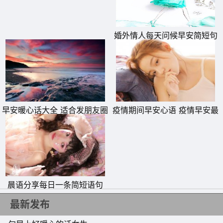
做共生的地球人!不因他人言行而动摇初衷;不因挫折困难而
灰心丧气。做人要有自强、自信、自尊。面对失败还须有傲
婚外情人每天问候早安简短句
骨!早安。
子
早安暖心话大全 适合发朋友圈
疫情期间早安心语 疫情早安最
的早安正能量简单一句话
暖心的一句话
晨语分享每日一条简短语句
最新发布