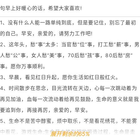
句早上好暖心的话，希望大家喜欢!
1、没有什么人能一路单纯到底，但是要记住，别忘了最初
的自己。早安，亲爱的，请努力工作吧!
2、这年头，愁“事”太多：当官愁“位”事，打工愁“薪”事，男
人愁“公”事，女人愁“美”事，70后愁“孩”事，80后愁“房”
事。愿你万事顺利。
3、早晨，看见红日升起，愿你生活如红日般红火。
4、时间散步在思念，目光流转在天边，心每一次跳动着为
再见加油，血每一次流动着给再见鼓励，生命的意义就是我
要追到你，再接再厉，亲爱的，早安。
5、生命不是苦中醇蜜，烦中取乐，不是看花绣花，不能雾
中看花，游戏生命;生命是由铁到钢的锻造过程，生命是走
展开剩余的65%