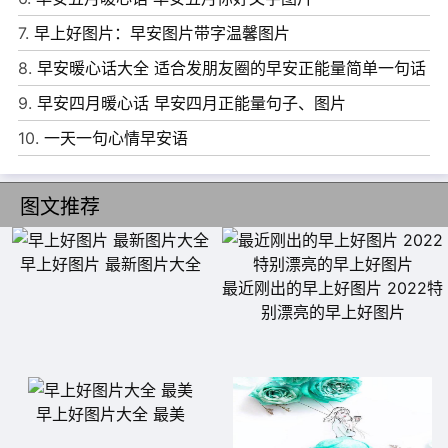
靠。
7.
早上好图片：早安图片带字温馨图片
7、有时，你得而不到，他轻而易举。你爱若珍宝，他弃之
8.
早安暖心话大全 适合发朋友圈的早安正能量简单一句话
敝履。但，也有时，他求之不得，你垂手可得。他藏若精
9.
早安四月暖心话 早安四月正能量句子、图片
华，你视为糟粕。所以，不要难过，把这个世界想得公平一
10.
一天一句心情早安语
点，不要因为一片云而指着天空说没有太阳。一叶障目，才
是对自己最大的伤害。早安!
图文推荐
8、把弯路走直的人是聪明的，此时因为找到了捷径;把直路
走弯的人是豁达的，因为可以多看几道风景。路不在脚下，
早上好图片 最新图片大全
路在心里，愿你的路程平安幸福，早安。
最近刚出的早上好图片 2022特
别漂亮的早上好图片
9、每一个清晨都是晨曦的第一缕阳光，路旁行人的笑脸，
亲爱的的一声问候。所有的走过都是我们途经的美好，只要
彼此长情善待，平凡的日子也闪烁着光芒!
早上好图片大全 最美
10、做明理的智能人，做欢喜的快乐人，做融合的大度人，