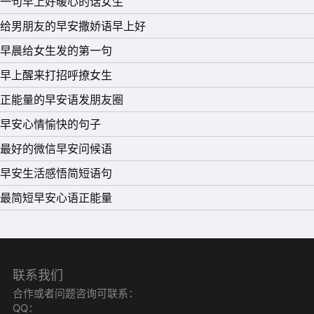
一句早上好暖心的话女生
11、最近有谣言说我喜欢你，我要澄清一下，这是真的。
给男朋友的早安撒娇语早上好
12、岁月如梭，人生如酒，彰显着豪迈情怀;人生如戏，演
早晨给女生发的第一句
绎着不同角色;人生如路，伴随着坑坑洼洼;人生如茶，忍受
早上醒来打招呼撩女生
着开水煎泡;人生如水，冲刷着河岸沙滩;人生如书，记录着
正能量的早安语发朋友圈
酸甜苦辣。早安!
早安心情愉快的句子
13、我从来不信什么一夜成名，一夜暴富，只信一分耕耘一
最好的微信早安问候语
分收获。如果有一天，你的努力配得上你的梦想，那么你的
早安生活感悟简短语句
梦想也绝对不会辜负你的努力。记住一句话：越努力越幸
最简短早安心语正能量
运!
14、阳光照获得的当地就有我给你的祝愿，雨水淋获得的当
地就有我给你的问候，短信能抵达的当地就有我心爱的伴
联系我们
侣，早上好!祝你天天高兴，高兴永远!
合作或者问题咨询可联系：
15、谁都没有比谁生活的容易。只是，有的人痛不欲生。而
QQ：