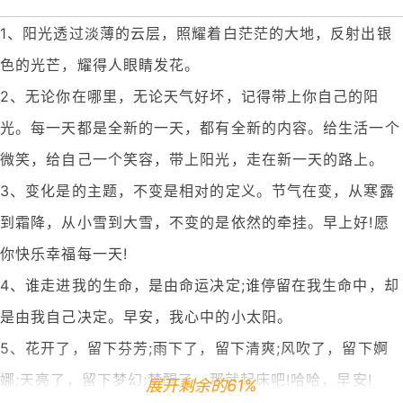
1、阳光透过淡薄的云层，照耀着白茫茫的大地，反射出银
色的光芒，耀得人眼睛发花。
2、无论你在哪里，无论天气好坏，记得带上你自己的阳
光。每一天都是全新的一天，都有全新的内容。给生活一个
微笑，给自己一个笑容，带上阳光，走在新一天的路上。
3、变化是的主题，不变是相对的定义。节气在变，从寒露
到霜降，从小雪到大雪，不变的是依然的牵挂。早上好!愿
你快乐幸福每一天!
4、谁走进我的生命，是由命运决定;谁停留在我生命中，却
是由我自己决定。早安，我心中的小太阳。
5、花开了，留下芬芳;雨下了，留下清爽;风吹了，留下婀
娜;天亮了，留下梦幻;梦醒了，那就起床吧!哈哈，早安!
展开剩余的61%