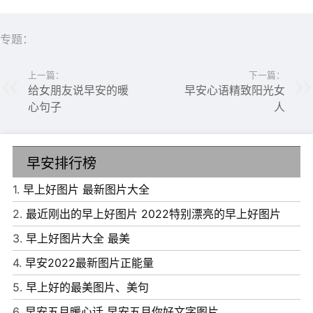
专题：
上一篇：
下一篇：
给女朋友说早安的暖
早安心语精致阳光女
心句子
人
早安排行榜
1.
早上好图片 最新图片大全
2.
最近刚出的早上好图片 2022特别漂亮的早上好图片
6、春天倚着你幻想，夏天倚着你繁茂，秋天倚着你成熟，
3.
早上好图片大全 最美
冬天倚着你思考。生命的每一个感动因你而开始，早上好!
4.
早安2022最新图片正能量
7、每个人的心都是心，执着的人很多，善变的人很少，所
5.
早上好的最美图片、美句
有的担当，都是为了明天比今天更好。既然选择了追求，就
6.
早安五月暖心话 早安五月你好文字图片