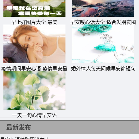
早上好图片大全 最美
早安暖心话大全 适合发朋友圈
的早安正能量简单一句话
疫情期间早安心语 疫情早安最
婚外情人每天问候早安简短句
暖心的一句话
子
11、我们放不下的是过去，看不透的是未来，只有看透了未
来我们才能放得下过去，明天永远不会输给今日。早安，今
天。
12、没什么值得畏惧，你唯一需要担心的是，你配不上自己
一天一句心情早安语
的梦想，也辜负了曾经的苦难，早安。
最新发布
13、在前进的路上，别急着一口气狂奔到底。静得下心，才