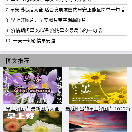
不要哭泣。坚持一下，扛过今天，幸福就更近一步。早安!
7.
早安暖心话大全 适合发朋友圈的早安正能量简单一句话
8、不管你有多不开心，我们都有责任先吃好一顿饭，睡好
8.
早上好图片：早安图片带字温馨图片
一个觉，打扮好自己。很多烦恼，其实都没什么大不了，只
9.
疫情期间早安心语 疫情早安最暖心的一句话
是你在那个情境下，在那种心情里，庸人自扰罢了。
10.
一天一句心情早安语
9、做一个平静的人，做一个善良的人，做一个微笑挂在嘴
边，快乐放在心上的人。愿我小小的问候带给你快乐，周一
图文推荐
早安，我的朋友!
10、晨鸡阵阵鸣起舞，早早起床车不堵，生活压力如狼虎，
好吃懒做必被捕，祝你早起鸿运来，早安!
早上好图片 最新图片大全
最近刚出的早上好图片 2022特
别漂亮的早上好图片