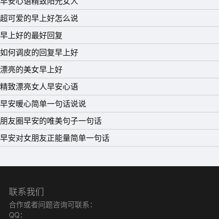
早安心语精致阳光女人
能守住目标，沉得住气，才能持续发力。以笃志力行的心
超可爱的早上好怎么说
态，做久久为功的努力，踏踏实实的你，终将变得很了不
早上好的最好回复
起。
如何调皮的回复早上好
14、一个念头就是一个种子，我们的心就像一个花园，各种
漂亮的美女早上好
各样的种子在里面播种，我想什么就会种什么，我种什么就
精致漂亮女人早安心语
会有什么，或者杂草丛生，或者是鲜花满园。早安!
早安暖心简单一句话说说
15、如果事与愿违，就相信上天一定另有安排。所有失去
朋友圈早安的唯美句子一句话
的，都会以另外一种方式归来。相信自己，相信时间不会亏
早安对女朋友正能量简单一句话
待你。三月早晨好!
联系我们
合作或者问题咨询可联系：
QQ：