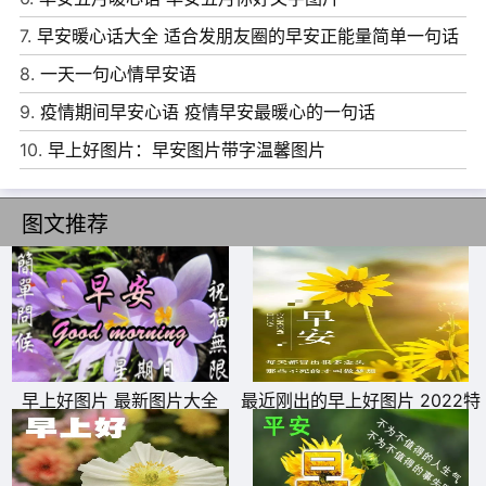
7.
早安暖心话大全 适合发朋友圈的早安正能量简单一句话
8.
一天一句心情早安语
9.
疫情期间早安心语 疫情早安最暖心的一句话
10.
早上好图片：早安图片带字温馨图片
图文推荐
6、亲爱的自己，从今天起，让自己平平淡淡地活着，学着
爱自己，你是独一无二的，做个最真实最快乐最阳光的自
己。早上好。
7、要想比别人优秀，就要付出十分的努力，只有付出十分
早上好图片 最新图片大全
最近刚出的早上好图片 2022特
的努力，并且能够一直贯彻始终的人，才能比别人优秀，才
别漂亮的早上好图片
能先于别人取得成果，取得成功。早安!