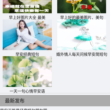
8、人生就是这样，努力着努力着好运就来了!惟有脚踏实地
地努力，才能让生活有安全感。所谓风风雨雨，不过是在成
早上好图片大全 最美
早上好的最美图片、美句
长的经历中留下深刻的回忆，促使你在面对未来的挫折时，
能有更强大的心理去坦然面对!早上好!
9、世界上什么都不公平，唯独时间最公平，你是懒惰还是
努力，时间都会给出结果，早上好!
早安经典短句
婚外情人每天问候早安简短句
10、太阳起了我也起，我是人间小甜饼。猫宁~
子
一天一句心情早安语
最新发布