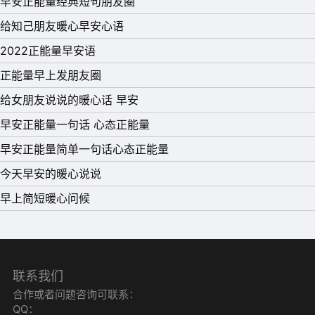
早安正能量经典短句朋友圈
给知己朋友暖心早安心语
2022正能量早安语
正能量早上发朋友圈
给女朋友说说的暖心话 早安
早安正能量一句话 心态正能量
早安正能量简单一句话心态正能量
11、机遇总是垂青于有准备之人，没有任性的把持，没有耐
今天早安的暖心说说
心的等待，那么自己就没有机会看到彩虹，任何人如果总是
早上简短暖心问候
一知半解，那么休想获取机会的垂青与眷顾，只有默默无闻
的用心去做好每一件事情，有一天你终会功到自然成的，生
命之舟将会水涨船高。早安。
联系我们
12、起床就告诉你一个秘密：今天的我依然喜欢你噢。早上
合作或者问题咨询可联系：
QQ：
好，各位。