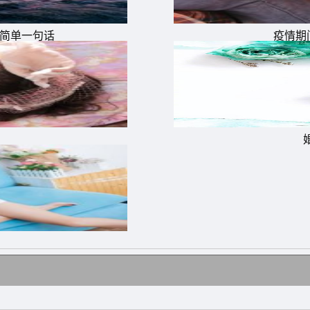
没有灯红酒绿，只有你。
量简单一句话
疫情期
，让心情更加舒畅。抛却烦恼忧伤，接纳快乐芬芳，让每一天