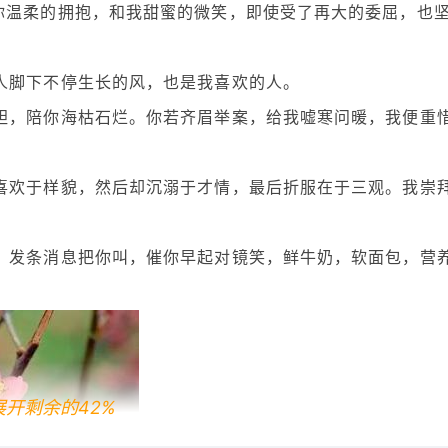
你温柔的拥抱，和我甜蜜的微笑，即使受了再大的委屈，也
人脚下不停生长的风，也是我喜欢的人。
胆，陪你海枯石烂。你若齐眉举案，给我嘘寒问暖，我便重
喜欢于样貌，然后却沉溺于才情，最后折服在于三观。我崇
。发条消息把你叫，催你早起对镜笑，鲜牛奶，软面包，营
展开剩余的42%