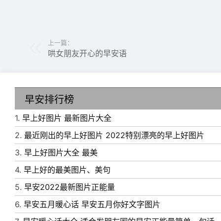
上一篇：
哄女朋友开心的早安语
早安排行榜
6、媳妇媳妇睁开眼，外面的空气真新鲜，今天
安!
1.
早上好图片 最新图片大全
7、我只愿面朝大海，春暖花开。
2.
最近刚出的早上好图片 2022特别漂亮的早上好图片
8、清晨曙光初现，享福在你身边。中午艳阳高
3.
早上好图片大全 最美
色的花朵，扣上思念，许下祝福;愿平安绕您身旁
4.
早上好的最美图片、美句
9、自从你做了我的心上人，此后风花雪月都不
5.
早安2022最新图片正能量
10、想了一晚上的悄悄话，开口却只成了早安
6.
早安五月暖心话 早安五月你好文字图片