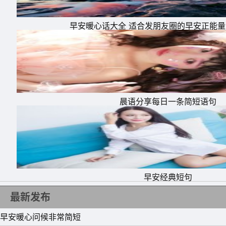
14、我的眼中没有星辰大海，没有纸醉金迷，
早安暖心话大全 适合发朋友圈的早安正能
15、在晨光中慢慢醒来，听听鸟语，闻闻花香
充满阳光，让每一秒都尽情飞扬。早安。
晨语分享每日一条简短语句
早安经典短句
最新发布
早安暖心问候非常简短