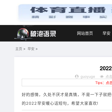
网站首页
早安
主页
>
早安
>
20
guoyuge
点击
Tips：
好的感情，久处不厌才是真情，不是一下子就把
的2022早安暖心话短句，希望大家喜欢!