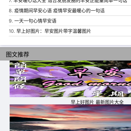
7.
早安暖心话大全 适合发朋友圈的早安正能量简单一句话
8.
疫情期间早安心语 疫情早安最暖心的一句话
9.
一天一句心情早安语
10.
早上好图片：早安图片带字温馨图片
图文推荐
11、亲爱的，有一件十万火急、千钧一发、迫
早上好图片 最新图片大全
诉你：太阳照屁股了，快起床吧!早安!
12、我还是相信，星星会说话，石头会开花，
13、想起你，我这张丑脸就泛起微笑。