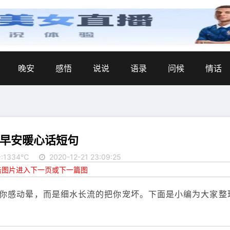
晚安
感悟
说说
语录
问候
情话
22早安暖心话短句
:1334℃
2020-12-21 23:09:25
点击图片进入下一页或下一篇图
你感动晕，而是细水长流的把你宠坏。下面是小编为大家整