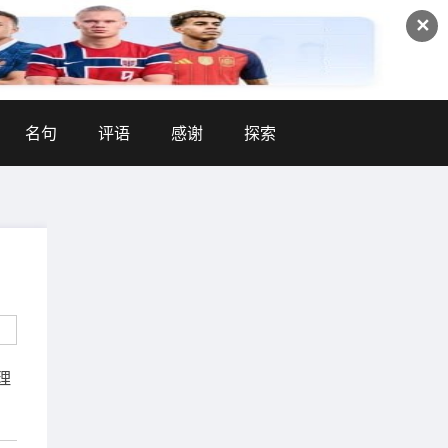
✕
名句
评语
感谢
探索
理