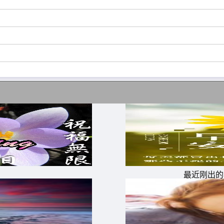
在眉睫的事情，不得不令我心急火燎、快马加鞭、马不停蹄地
最近刚出的
穿过夏天的木栅栏和冬天的风雪之后，你终会抵达。