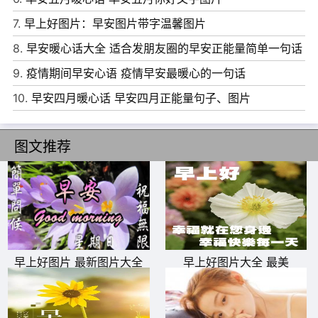
6、如果你和别人打了两个小时牌，还不知道谁是菜鸟，那
7.
早上好图片：早安图片带字温馨图片
么你就是。早安!
8.
早安暖心话大全 适合发朋友圈的早安正能量简单一句话
7、对于别人的嘲笑和讽刺，其实你都无需反驳，你把事情
9.
疫情期间早安心语 疫情早安最暖心的一句话
做好了就是最好的反驳。早安!
10.
早安四月暖心话 早安四月正能量句子、图片
8、在崎岖的并且布满荆棘的成功之路上，只有奋斗才能给
图文推荐
你安全感。早安!
9、不纠结于现在，不忧虑于未来。一份好心情，是人生唯
一不能被剥夺的财富。早安!
10、生活每天都会有变化，期待是一件值得的事情。新的一
周，新的开始，早安。
早上好图片 最新图片大全
早上好图片大全 最美