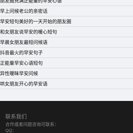
朋友圈充满正能量的早安心语
15、如果能笑一笑，即使心情很坏，也能在那个瞬间，改善
早上问候老公的亲密话
一点你的心情。早安。
早安短句美好的一天开始的朋友圈
和女朋友说早安的暖心短句
早晨女朋友最短问候语
抖音最火的早安句子
正能量早安心语短句
异性暧昧早安问候
哄女朋友开心的早安语
联系我们
合作或者问题咨询可联系：
QQ：