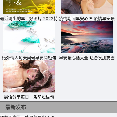
最近刚出的早上好图片 2022特
疫情期间早安心语 疫情早安最
别漂亮的早上好图片
暖心的一句话
11、我们这个世界，从不会给一个伤心的落伍者颁发奖牌。
婚外情人每天问候早安简短句
早安暖心话大全 适合发朋友圈
早安!
子
的早安正能量简单一句话
12、等待你的关心，等到我关上了心。爱情这东西，时间很
关键，认识得太早或太晚，都不行。早安!
13、没有一种挫折是伴着微笑而来的，但有一些挫折却可以
晨语分享每日一条简短语句
在微笑中被征服。早安!
14、每一次想你，我都得提醒我自己，如果你想和我聊天的
最新发布
话，你早就开口了。早安!