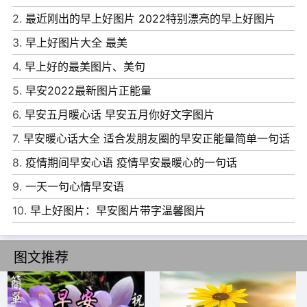
2.
最近刚出的早上好图片 2022特别漂亮的早上好图片
3.
早上好图片大全 最美
4.
早上好的最美图片、美句
5.
早安2022最新图片正能量
6.
早安五月暖心话 早安五月你好文字图片
7.
早安暖心话大全 适合发朋友圈的早安正能量简单一句话
8.
疫情期间早安心语 疫情早安最暖心的一句话
9.
一天一句心情早安语
10.
早上好图片：早安图片带字温馨图片
图文推荐