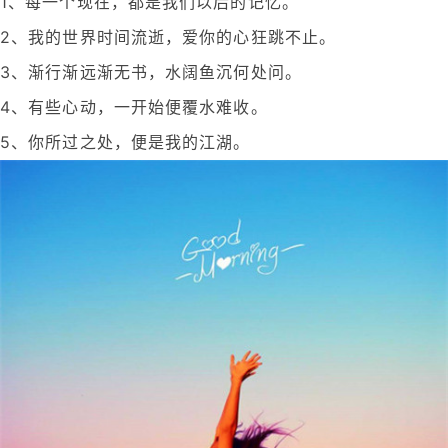
1、每一个现在，都是我们以后的记忆。
2、我的世界时间流逝，爱你的心狂跳不止。
3、渐行渐远渐无书，水阔鱼沉何处问。
4、有些心动，一开始便覆水难收。
5、你所过之处，便是我的江湖。