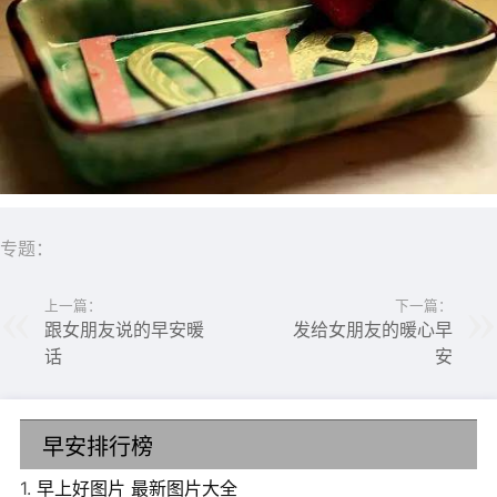
专题：
上一篇：
下一篇：
跟女朋友说的早安暖
发给女朋友的暖心早
话
安
早安排行榜
1.
早上好图片 最新图片大全