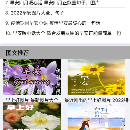
7.
早安四月暖心话 早安四月正能量句子、图片
8.
2022早安图片大全、句子
9.
疫情期间早安心语 疫情早安最暖心的一句话
10.
早安暖心话大全 适合发朋友圈的早安正能量简单一句
话
11、数学里有句话，过程错了，就是错了。
图文推荐
12、死了以后，还说什么天堂啊，或者时候和你一起才是天
堂啊。
13、一个父亲能为他孩子做的最好的事情，就是好好爱他的
妈妈!
早上好图片 最新图片大全
最近刚出的早上好图片 2022特
14、我不怕前万人阻挡，只怕自己投降。
别漂亮的早上好图片
15、再灿烂阳光，也融化不了心底的忧伤。