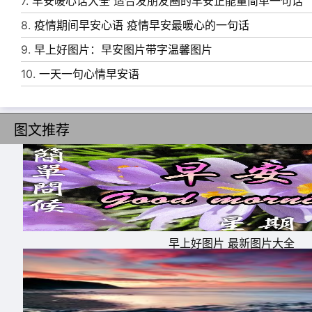
7.
早安暖心话大全 适合发朋友圈的早安正能量简单一句话
8.
疫情期间早安心语 疫情早安最暖心的一句话
9.
早上好图片：早安图片带字温馨图片
10.
一天一句心情早安语
图文推荐
11、长城的北角边下了一场雨，庄严的历史也
早上好图片 最新图片大全
天地是更长久的秘密，亲爱的，我爱你。
12、想你成歌，飞扬;想你成河，流淌;想你成
13、存过你的照片，你喜欢的歌我也有去听，