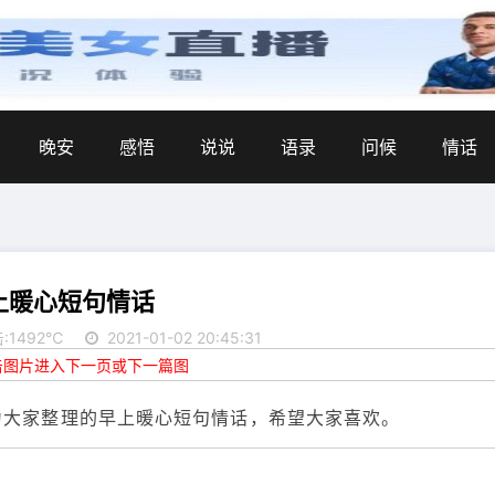
晚安
感悟
说说
语录
问候
情话
上暖心短句情话
:1492℃
2021-01-02 20:45:31
点击图片进入下一页或下一篇图
为大家整理的早上暖心短句情话，希望大家喜欢。