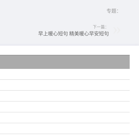
专题：
下一篇：
早上暖心短句 精美暖心早安短句
，
路
绽