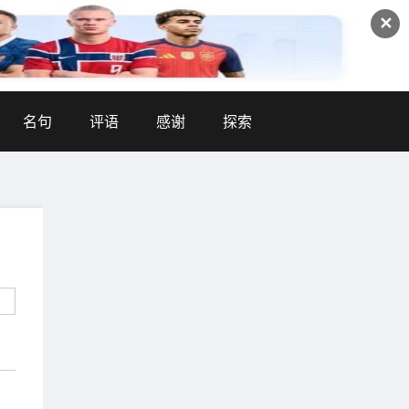
✕
名句
评语
感谢
探索