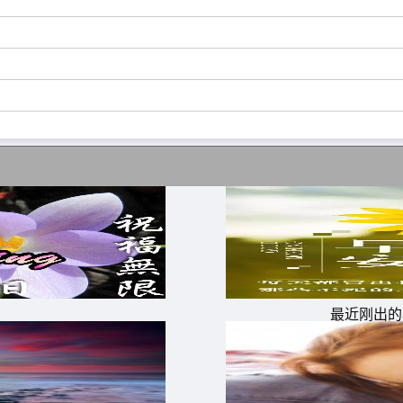
有浪漫的痕迹，没有别人语言里的幸福约会地，因为觉得坦然
最近刚出的
云;飘荡;想你成吻，舒畅。想你不是一个定格，想你永恒。
你看过的电影我也偷偷看过，你感兴趣的东西我也尝试感兴趣