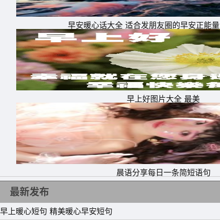
而你一概都不知道，其实我远比表面更喜欢你。
早安暖心话大全 适合发朋友圈的早安正能
14、一想到你呀，心就扑通扑通心动到不行呢
15、我见不得你受伤，更见不得你受委屈，哪
早上好图片大全 最美
晨语分享每日一条简短语句
最新发布
早上暖心短句 精美暖心早安短句