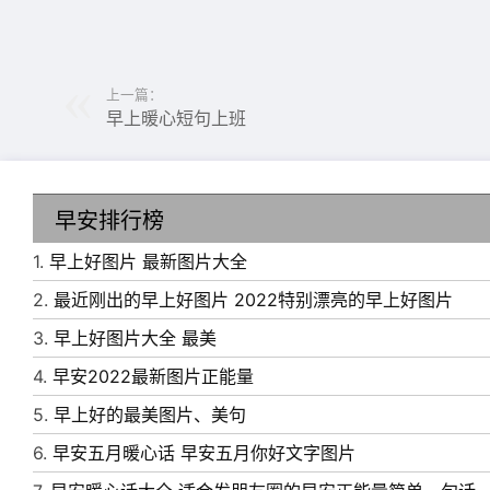
上一篇：
早上暖心短句上班
6、爱，或者被爱，都不如相爱。
7、你站在镜子前，复制出柔美的你。我站在你
触手可及。即使碎了一地，每一片写的都是：我
早安排行榜
8、没有风浪，就显示不出帆的威力;没有曲折
1.
早上好图片 最新图片大全
上努力攀登。
2.
最近刚出的早上好图片 2022特别漂亮的早上好图片
9、在某一时间，想念一段时光的掌纹;躲在某
3.
早上好图片大全 最美
10、你是一首小诗，眼睛是浪漫的星光，每一
4.
早安2022最新图片正能量
放都有芳香，你是一首小诗，每一次默念，都迷
5.
早上好的最美图片、美句
6.
早安五月暖心话 早安五月你好文字图片