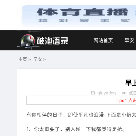
网站首页
早安
主页
>
早安
>
早
qiuyating
点击
Tips：
有你相伴的日子，即使平凡也浪漫!下面是小编
1、你太重要了，别人碰一下我都觉得是抢。