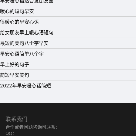
早安暖心语适合发朋友圈
暖心的短句早安
11、在所谓“人世间”摸爬滚打至今，我唯一愿意视为真理
很暖心的早安心语
的，就只有这一句话：一切都会过去的。
给女朋友早上暖心语短句
12、生活其实很简单，就是给自己微笑，给身边的人温暖，
最短的美句八个字早安
把颜色留给岁月，把简单留给自己。早安!
早安心语简单八个字
13、做不到别人眼中的强者也没关系，做到最好的自己就
早上好的句子
好，早安!
简短早安美句
14、微笑，一个多么简单的动作，只须将嘴角轻轻地上扬，
2022年早安暖心话简短
就会让他人感觉很舒心。生活中多一点微笑，就会多一点自
信，多一点美好。早安!
15、时间会给我们答案，平凡的陪伴最心安，懂你的人最温
暖，有阳光的一天最美好。早安!
联系我们
合作或者问题咨询可联系：
QQ：