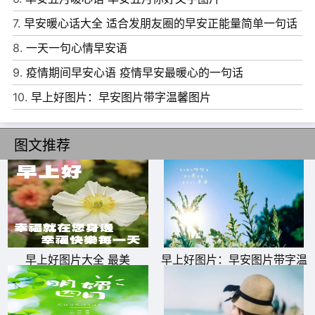
7.
早安暖心话大全 适合发朋友圈的早安正能量简单一句话
8.
一天一句心情早安语
6、把每个睡醒后的早晨当成一件礼物，把每个开心后的微
9.
疫情期间早安心语 疫情早安最暖心的一句话
笑当成一个习惯。愿你微笑今天。早安!
10.
早上好图片：早安图片带字温馨图片
7、每天醒来，将微笑别在衣襟，就会遇见更多美好!让每一
个简单的日子，开成一朵花!早安!
图文推荐
8、一朵花的凋零荒芜不了整个春天，一次挫折也不至于一
败涂地，行至水穷处，坐看云起时，若随遇而安，随和淡然
处处都是风景，天天都是晴天。早安!
9、世间的任何世物，追求的过程总要比享受的时候更有
早上好图片大全 最美
早上好图片：早安图片带字温
趣。所以，停止抱怨吧，用心去感受追逐的乐趣。早安!
馨图片
10、生活就是这样，当你认为自己走投无路，差到最低点的
时候，就是转机出现的时候。早安!