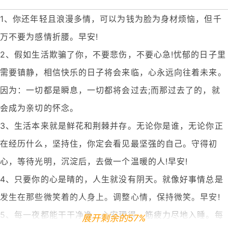
1、你还年轻且浪漫多情，可以为钱为脸为身材烦恼，但千
万不要为感情折腰。早安!
2、假如生活欺骗了你，不要悲伤，不要心急!忧郁的日子里
需要镇静，相信快乐的日子将会来临，心永远向往着未来。
因为：一切都是瞬息，一切都将会过去;而那过去了的，就
会成为亲切的怀念。
3、生活本来就是鲜花和荆棘并存。无论你是谁，无论你正
在经历什么，坚持住，你定会看见最坚强的自己。守得初
心，等待光明，沉淀后，去做一个温暖的人!早安!
4、只要你的心是晴的，人生就没有阴天。就像好事情总是
发生在那些微笑着的人身上。调整心情，保持微笑。早安!
5、每一夜都能干干净净、心安理得、筋疲力尽地入睡。每
展开剩余的57%