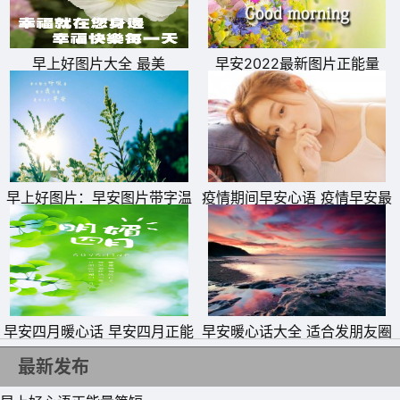
早上好图片大全 最美
早安2022最新图片正能量
早上好图片：早安图片带字温
疫情期间早安心语 疫情早安最
馨图片
暖心的一句话
11、 春花，秋月，夏日清风，冬日暮雪，这些都很美，但
早安四月暖心话 早安四月正能
早安暖心话大全 适合发朋友圈
量句子、图片
的早安正能量简单一句话
唯有你的心里，才有我想去的四季
最新发布
12、 你是春雨缠绵，你是夏天，你是月色如练，颦蹙柔波