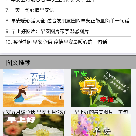
特别喜欢的你。
7.
一天一句心情早安语
7、 星星醉酒到处乱跑，月亮跌进深海里，我以前从未觉得
8.
早安暖心话大全 适合发朋友圈的早安正能量简单一句话
人间美好，直到你来了。
9.
早上好图片：早安图片带字温馨图片
8、 从最初的微弱到清晰，我终于遇见了你，而我疲惫绝望
10.
疫情期间早安心语 疫情早安最暖心的一句话
的心，终得以痊愈。
9、 写了五行关于火的诗，两行烧茶，两行留到冬天取暖，
图文推荐
剩下的一行，留给你在停电的晚上读我。
10、 我的勇气和你的勇气加起来，对付这个世界总够了吧?
去向世界发出我们的声音，我一个人是不敢的，有了你，我
就敢 。
早安五月暖心话 早安五月你好
早上好的最美图片、美句
文字图片