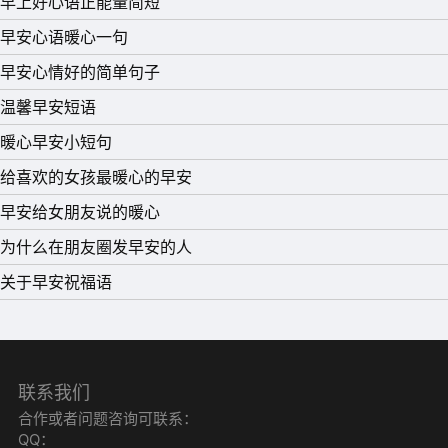
早上好心语正能量简短
抬眼间，便胜过万语千言。
早安心语暖心一句
13、 往后余生，洗衣服要多洗一人的，饭也要多做一人
早安心情好的简单句子
份……
温馨早安短语
14、 日日孤单因思你，夜夜寂寞因想你，时时伤心因无
暖心早安小短句
你。刻刻难过因恋你。害我整天迷着你，只因全心爱着你。
给喜欢的女孩最暖心的早安
15、 我也曾浪荡不羁，行走江湖，却未曾想遇到了你，从
早安给女朋友说的暖心
此菜场厨房、煮饭煲汤。
为什么在朋友圈发早安的人
关于早安祝福语
联系我们
合作或者问题咨询可联系：
QQ：