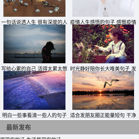
一句话说透人生 很有深度的人
疫情人生感悟的句子 感慨疫情
生短句
的说说
写给心累的自己 活得太累太憋
时光静好陪你长大唯美句子 发
屈的说说
朋友圈晒女儿的精美句子
明白一些事看清一些人的句子
适合发朋友圈正能量短句 干净
11、不如就利用孤单一人的时间，使自己变得更优秀，给别
励志短句
最新发布
人一个惊喜，也给自己一个好的交代。