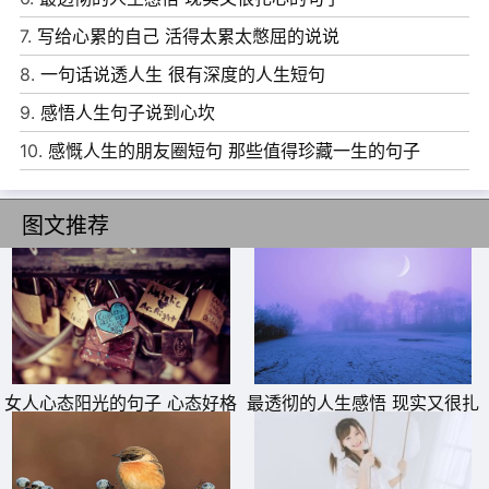
7、没必要刻意遇见谁，也不急于拥有谁，更不勉强留住
7.
写给心累的自己 活得太累太憋屈的说说
谁。一切顺其自然，最好的自己留给最后的人。
8.
一句话说透人生 很有深度的人生短句
8、不沉迷于幻想，不茫然于未来，走今天的路，过当下的
9.
感悟人生句子说到心坎
生活。
10.
感慨人生的朋友圈短句 那些值得珍藏一生的句子
9、不要做廉价的自己，不要随意去付出，不要一厢情愿去
迎合别人，你努力合群的样子并不漂亮，圈子不同，不必强
图文推荐
融。
10、任何外在力量的辅助终究只是暂时的，真正掌握在自己
手里的东西才会成为你强大的依靠和资本，愿你的每一天都
在成长。
女人心态阳光的句子 心态好格
最透彻的人生感悟 现实又很扎
局大的句子
心的句子