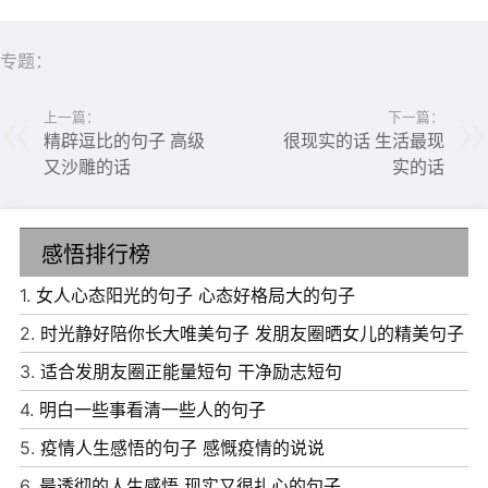
专题：
上一篇：
下一篇：
精辟逗比的句子 高级
很现实的话 生活最现
又沙雕的话
实的话
感悟排行榜
1.
女人心态阳光的句子 心态好格局大的句子
2.
时光静好陪你长大唯美句子 发朋友圈晒女儿的精美句子
3.
适合发朋友圈正能量短句 干净励志短句
4.
明白一些事看清一些人的句子
6、你来人间一趟，你要看看太阳，和你的心上人，一起走
5.
疫情人生感悟的句子 感慨疫情的说说
在街上。
6.
最透彻的人生感悟 现实又很扎心的句子