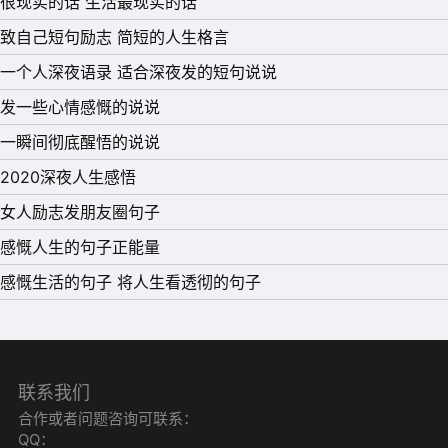
很现实的话 生活最现实的话
12、在最平凡的生活里，谦卑和努力，总有一天，你会站在
致自己短句励志 简短的人生格言
最亮的地方，活成渴望的模样。
一个人深夜语录 适合深夜发的短句说说
13、好好去爱，去生活，每天的太阳都是新的，不要辜负了
发一些心情感慨的说说
美好的晨光。把所有不快给昨天，把所有努力给今天。
一瞬间彻底醒悟的说说
14、心情不好就少听悲伤的歌，饿了就自己找吃的，怕黑就
2020深夜人生感悟
开灯，想要的就自己赚钱买，即使生活给了你百般阻挠，也
女人励志发朋友圈句子
没必要用矫情放大自己的不容易。
感慨人生的句子正能量
15、与其想着如何逃避那些纷纷扰扰，不如用这时间做更好
感慨生活的句子 将人生看透彻的句子
的事情。
联系我们
合作或者问题咨询可联系：
QQ：