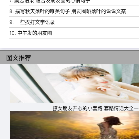
7.
励志语录 适合发朋友圈的心情句子
10、当一切都是风，我还在这里等待;当世界变
8.
描写秋天落叶的唯美句子 朋友圈晒落叶的说说文案
对你喜欢的人好。
9.
一些挨打文学语录
10.
中午发的朋友圈
图文推荐
撩女朋友开心的小套路 套路情话大全
11、我以为小鸟飞不过大海，是小鸟没有飞过
一片，没有等待。
12、世界上有一种毒药，没有秘方配置却能杀