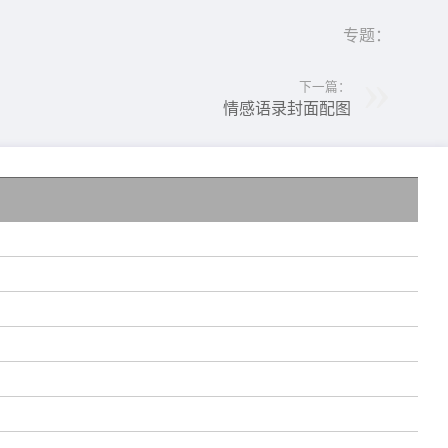
专题：
下一篇：
情感语录封面配图
的
一
回