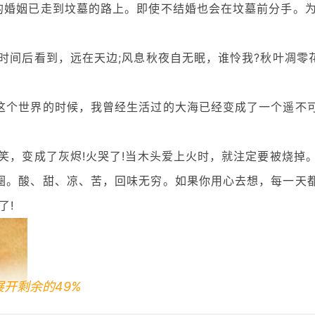
的婚姻已走到坟墓的路上。即使不结婚也会在坟墓前分手。
时间后看到，远在天边;风息秋夜自无眠，谁怜我?秋叶凋零
这个世界的时候，我曾经生活过的大海已经变成了一个遥不
笑，变成了灰烬!火哭了!当木头爱上火时，就注定要被烧掉
圈。酸、甜、凉、苦，回味无穷。如果你用心去想，每一天
了!
展开剩余的49%