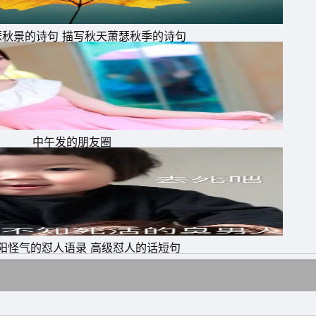
瑟秋景的诗句 描写秋天萧瑟秋季的诗句
下
人
中午发的朋友圈
阳怪气的怼人语录 高级怼人的话短句