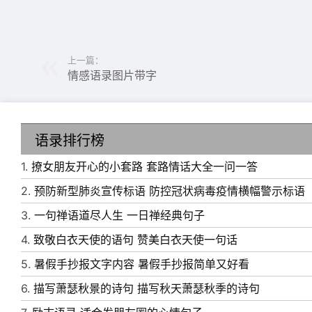
上一篇：
情感语录图片带字
6、冬天，恢复我头脑中的空白;雨季，湿了我等
语录排行榜
切，也给我真实，原来是想你。
1.
撩女朋友开心的小套路 套路情话大全一问一答
7、重叠是缺失，重复是缺失;有爱在我们心中
2.
预防新型肺炎宣传标语 防控冠状病毒疫情横幅警示标语
是你们一起的风风雨雨!
3.
一句禅语道尽人生 一日禅经典句子
8、怎么能迷恋上你我在问自己，今天我能放弃
4.
致敬白衣天使的语句 赞美白衣天使一句话
场梦，我愿长醉不愿醒来。
5.
暑假手抄报文字内容 暑假手抄报简单又好看
9、太阳早早落山，回到月亮的光环下;鸟儿早
6.
描写萧瑟秋景的诗句 描写秋天萧瑟秋季的诗句
家了，为了在梦中见到你!