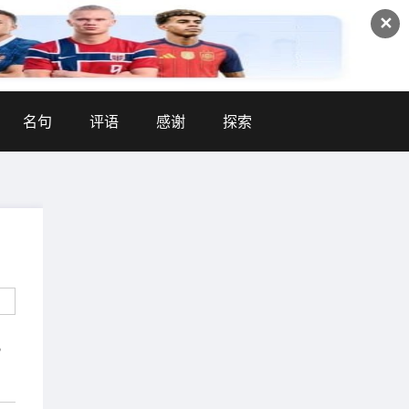
✕
名句
评语
感谢
探索
。