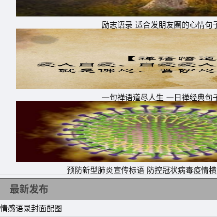
药叫爱情!唉，我在你这种毒药里，无法自拔，怎
励志语录 适合发朋友圈的心情句
13、温柔如泉水。锋利的刀很难切。无论我怎
14、你是月亮，我是地球，坚定地牵着你走，
去，深情地看着你，手牵手无处不在。
15、你爱他吗?爱报告他，我为什么要把我的疑
一句禅语道尽人生 一日禅经典句
是美好的。
预防新型肺炎宣传标语 防控冠状病毒疫情
最新发布
情感语录封面配图