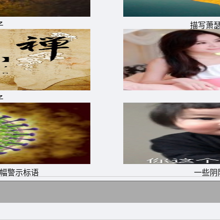
么办?
子
描写萧
么努力，我都无法把微笑的身影从我的心里抹去。
我用手机给你发一个告白，发一个我的爱情请求，请允许我活
虑藏在心底?怕外表、地位、身份不合适?不要害怕，爱一个
子
横幅警示标语
一些阴