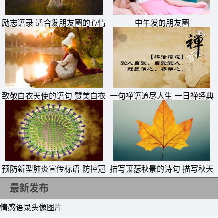
有权利，耳边满是甜言蜜语;你没有权利，到处都是敷衍。
励志语录 适合发朋友圈的心情
中午发的朋友圈
12、在这个迷宫里，所有的烦恼，我们没有脱口而出，只是
句子
无名的抱怨。
13、年轻的我们不在乎什么，总是让人受伤。
14、婚姻不是为了生活，而是为了爱一辈子。
15、只要我们能承受，不逃避，就会珍惜，坚强的心，生活
致敬白衣天使的语句 赞美白衣
一句禅语道尽人生 一日禅经典
天使一句话
句子
就不会太苍白。
预防新型肺炎宣传标语 防控冠
描写萧瑟秋景的诗句 描写秋天
状病毒疫情横幅警示标语
萧瑟秋季的诗句
最新发布
情感语录头像图片