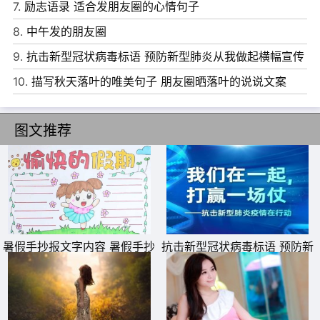
7.
励志语录 适合发朋友圈的心情句子
一口气，用力呼气。上床睡觉。
8.
中午发的朋友圈
10、人，累了一辈子，责任承担了，压力抗拒了，为了生
9.
抗击新型冠状病毒标语 预防新型肺炎从我做起横幅宣传
活，努力工作，为了养家糊口，拼命挣钱。
语
10.
描写秋天落叶的唯美句子 朋友圈晒落叶的说说文案
图文推荐
暑假手抄报文字内容 暑假手抄
抗击新型冠状病毒标语 预防新
报简单又好看
型肺炎从我做起横幅宣传语
11、你很富有，周围都是笑脸;你没有钱，一切疏远了你;你