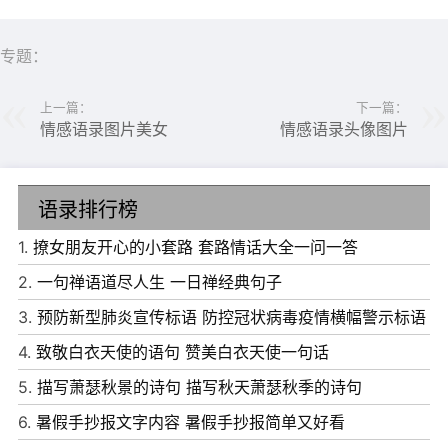
专题：
上一篇：
下一篇：
情感语录图片美女
情感语录头像图片
语录排行榜
6、相信自己，面对开始：任何大的成功，都是从小事积累
1.
撩女朋友开心的小套路 套路情话大全一问一答
起来的。
2.
一句禅语道尽人生 一日禅经典句子
7、生活中，如果你对每件事都有一个冷静的态度，就能从
3.
预防新型肺炎宣传标语 防控冠状病毒疫情横幅警示标语
容应对。
4.
致敬白衣天使的语句 赞美白衣天使一句话
8、那些受过伤害、忍受过痛苦、忍受过罪恶、经受过疲劳
5.
描写萧瑟秋景的诗句 描写秋天萧瑟秋季的诗句
的人更勇敢，因为他们知道没有什么比这更痛苦。
6.
暑假手抄报文字内容 暑假手抄报简单又好看
9、如果你累了，拉上窗帘，关掉电视、电脑或手机。深吸